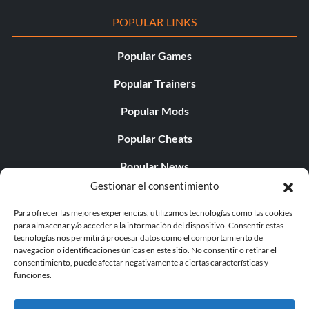
POPULAR LINKS
Popular Games
Popular Trainers
Popular Mods
Popular Cheats
Popular News
Gestionar el consentimiento
Popular Editorials
Para ofrecer las mejores experiencias, utilizamos tecnologías como las cookies
Popular Free Games
para almacenar y/o acceder a la información del dispositivo. Consentir estas
tecnologías nos permitirá procesar datos como el comportamiento de
LATEST UPDATES
navegación o identificaciones únicas en este sitio. No consentir o retirar el
consentimiento, puede afectar negativamente a ciertas características y
funciones.
Palworld ya cuenta con dos versiones para móvil
independientes...