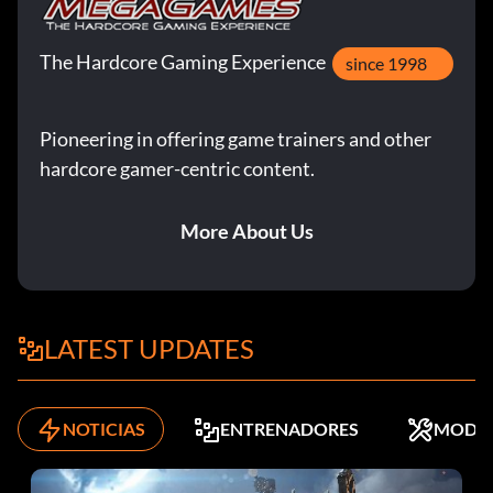
The Hardcore Gaming Experience
since 1998
Pioneering in offering game trainers and other
hardcore gamer-centric content.
More About Us
LATEST UPDATES
NOTICIAS
ENTRENADORES
MODS