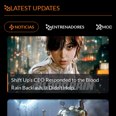
LATEST UPDATES
NOTICIAS
ENTRENADORES
MODS
Shift Up’s CEO Responded to the Blood
Rain Backlash. It Didn’t Help.