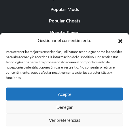
Popular Mods
Popular Cheats
Popular News
Gestionar el consentimiento
Popular Editorials
Para ofrecer las mejores experiencias, utilizamos tecnologías como las cookies
Popular Free Games
para almacenar y/o acceder a la información del dispositivo. Consentir estas
tecnologías nos permitirá procesar datos como el comportamiento de
LATEST UPDATES
navegación o identificaciones únicas en este sitio. No consentir o retirar el
consentimiento, puede afectar negativamente a ciertas características y
funciones.
Does This Hire Mean Anything for Tit...
Acepte
Denegar
© 1998 - 2026 MegaGames.com All rights reserved
Ver preferencias
Privacy Policy
Terms of Service
Manage Cookie