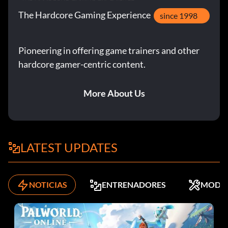
The Hardcore Gaming Experience
since 1998
Pioneering in offering game trainers and other
hardcore gamer-centric content.
More About Us
LATEST UPDATES
NOTICIAS
ENTRENADORES
MODS