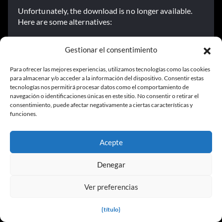
Unfortunately, the download is no longer available.
Here are some alternatives:
All downloads for this game:
Resident Evil 2
Gestionar el consentimiento
Alternative Resident Evil 2 Trainer:
Resident Evil 2
Remake v1.0 GER (+1 Trainer)
Para ofrecer las mejores experiencias, utilizamos tecnologías como las cookies
para almacenar y/o acceder a la información del dispositivo. Consentir estas
tecnologías nos permitirá procesar datos como el comportamiento de
navegación o identificaciones únicas en este sitio. No consentir o retirar el
consentimiento, puede afectar negativamente a ciertas características y
More Resident Evil 2 Trainers
funciones.
Acepte
Resident Evil 2 Remake v1.0 GER (+1 Entrenador)
Resident Evil 2 Leon v1.04 US (+17 Entrenador)
Denegar
Resident Evil 2 Leon Reino Unido (+18 Entrenador)
Ver preferencias
Resident Evil 2 Claire v1.04 US (+18 Entrenador)
{título}