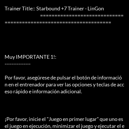
Trainer Title:: Starbound +7 Trainer - LinGon

                                         =============================
=====================================

Muy IMPORTANTE 1!:

---------------

Por favor, asegúrese de pulsar el botón de informació
n en el entrenador para ver las opciones y teclas de acc
eso rápido e información adicional.

¡Por favor, inicie el "Juego en primer lugar" que uno es 
el juego en ejecución, minimizar el juego y ejecutar el e