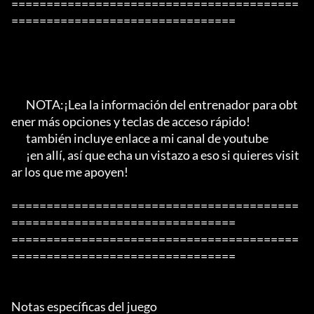
=========================================
================================

       NOTA:¡Lea la información del entrenador para obt
ener más opciones y teclas de acceso rápido!

       también incluye enlace a mi canal de youtube

       ¡en allí, así que echa un vistazo a eso si quieres visit
ar los que me apoyen!

=========================================
================================

=========================================
================================

Notas específicas del juego
