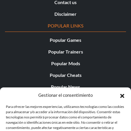
Contact us
Disclaimer
POPULAR LINKS
Popular Games
Popular Trainers
Popular Mods
Popular Cheats
Popular News
Gestionar el consentimiento
Popular Editorials
Para ofrecer las mejores experiencias, utilizamos tecnologías como las cookies
Popular Free Games
para almacenar y/o acceder a la información del dispositivo. Consentir estas
tecnologías nos permitirá procesar datos como el comportamiento de
LATEST UPDATES
navegación o identificaciones únicas en este sitio. No consentir o retirar el
consentimiento, puede afectar negativamente a ciertas características y