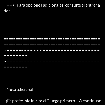
    ----> ¡Para opciones adicionales, consulte el entrena
dor!

=========================================
=========================================

 - = = = = == = = = = = = = = = = = = = = = = = = = = = = = = = 
= = = = = = = = -

 - = = = = == = = = = = = = = = = = = = = = = = = = = = = = = = 
= = = = = = = = -

 - Nota adicional:

   ¡Es preferible iniciar el "Juego primero" - A continuac