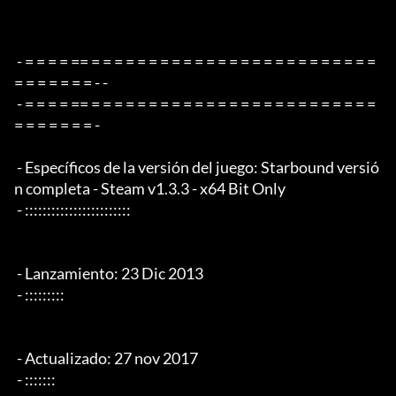
 - = = = = == = = = = = = = = = = = = = = = = = = = = = = = = = 
= = = = = = = - -

 - = = = = == = = = = = = = = = = = = = = = = = = = = = = = = = 
= = = = = = = -

 - Específicos de la versión del juego: Starbound versió
n completa - Steam v1.3.3 - x64 Bit Only

 - ::::::::::::::::::::::::

 - Lanzamiento: 23 Dic 2013

 - :::::::::

 - Actualizado: 27 nov 2017

 - :::::::
