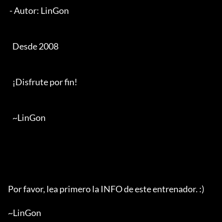
 - Autor: LinGon

   Desde 2008

   ¡Disfrute por fin!

   ~LinGon

Por favor, lea primero la INFO de este entrenador. :)

~LinGon