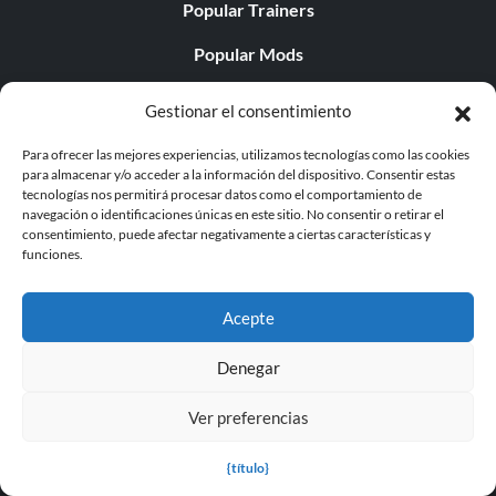
Popular Trainers
Popular Mods
Popular Cheats
Gestionar el consentimiento
Popular News
Para ofrecer las mejores experiencias, utilizamos tecnologías como las cookies
para almacenar y/o acceder a la información del dispositivo. Consentir estas
Popular Editorials
tecnologías nos permitirá procesar datos como el comportamiento de
navegación o identificaciones únicas en este sitio. No consentir o retirar el
Popular Free Games
consentimiento, puede afectar negativamente a ciertas características y
funciones.
LATEST UPDATES
Acepte
Does This Hire Mean Anything for Tit...
Denegar
Ver preferencias
{título}
© 1998 - 2026 MegaGames.com All rights reserved