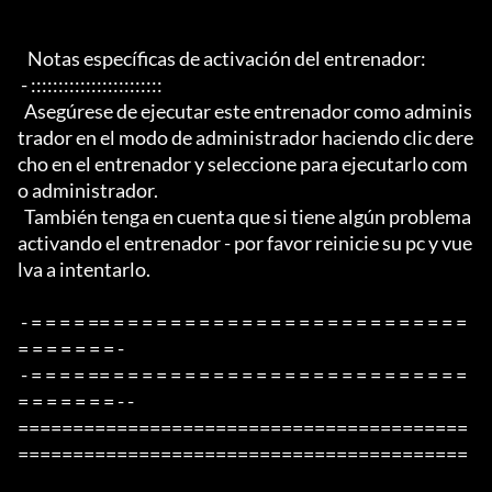
   Notas específicas de activación del entrenador:

 - ::::::::::::::::::::::::

  Asegúrese de ejecutar este entrenador como adminis
trador en el modo de administrador haciendo clic dere
cho en el entrenador y seleccione para ejecutarlo com
o administrador.

  También tenga en cuenta que si tiene algún problema 
activando el entrenador - por favor reinicie su pc y vue
lva a intentarlo.

 - = = = = == = = = = = = = = = = = = = = = = = = = = = = = = = 
= = = = = = = -

 - = = = = == = = = = = = = = = = = = = = = = = = = = = = = = = 
= = = = = = = - -

=========================================
=========================================
