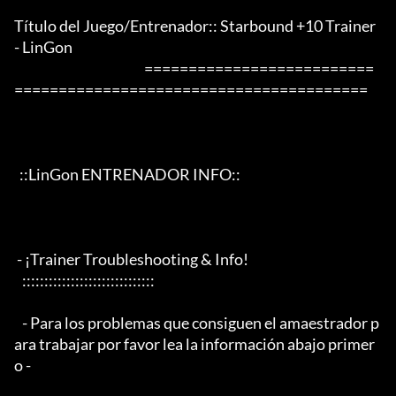
Título del Juego/Entrenador:: Starbound +10 Trainer 
- LinGon

                                                 ==========================
========================================

  ::LinGon ENTRENADOR INFO::

 - ¡Trainer Troubleshooting & Info!

   ::::::::::::::::::::::::::::::

   - Para los problemas que consiguen el amaestrador p
ara trabajar por favor lea la información abajo primer
o -
