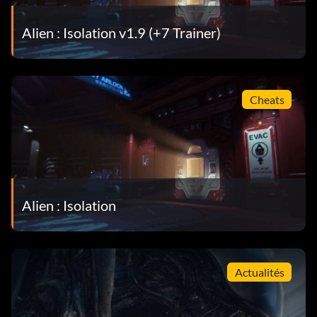
Pitié ou Prudence Terminez le jeu sans tuer d'humains.
Alien : Isolation v1.9 (+7 Trainer)
Contournement de la sécurité de Seegson Réaliser 10
piratages réussis
Expert en systèmes Seegson Réussir 10 mini-jeux
Cheats
Jeux de puissance Accès à 10 points de recâblage
différents
Un véritable ingénieur Construire un exemplaire de
chaque objet artisanal
Alien : Isolation
A Record of Disaster Collecter un journal d'archives
Les voix de Sébastopol Collecter 100 journaux d'archives
Actualités
Fault Detected Kill an Android