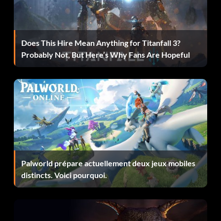
Survivant Terminez le jeu dans la difficulté la plus élevée.
Ripley, Signing Off Terminez le jeu dans n'importe quel
Does This Hire Mean Anything for Titanfall 3?
niveau de difficulté.
Probably Not, But Here’s Why Fans Are Hopeful
Les manquants Collecter une étiquette d'identification
La prise Collecter toutes les étiquettes d'identification
Archiviste Collecter 10 journaux de bord du Nostromo
dans la campagne principale.
Allumez-les Utilisez le lance-flammes.
Palworld prépare actuellement deux jeux mobiles
distincts. Voici pourquoi.
Juste hors de portée Contactez votre équipe et échappez
aux communications sans être attaqué par un androïde.
Utiliser avec prudence... Utiliser le fusil de chasse