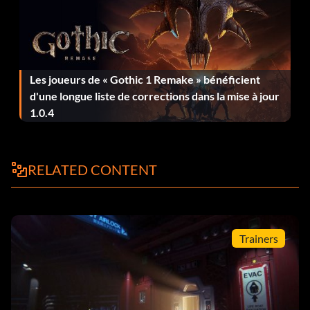
Chaque balle compte Utilisez le revolver
Autodéfense Tuer 10 humains
Les joueurs de « Gothic 1 Remake » bénéficient
Pas une égratignure S'échapper d'un combat d'androïdes
d'une longue liste de corrections dans la mise à jour
sans subir de dégâts
1.0.4
Un organisme parfait Rencontrer l'extraterrestre à
Sébastopol pour la première fois
RELATED CONTENT
Elle est dans les bouches d'aération... Utilise le système de
bouches d'aération 20 fois.
J'admire sa pureté Détecter 30 cibles avec le détecteur
Trainers
de mouvement
Construire pour survivre Construire un objet