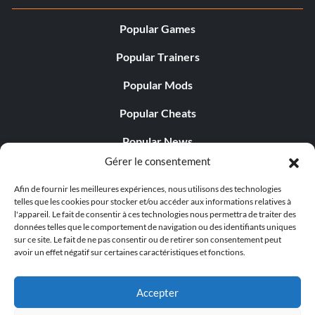
Popular Games
Popular Trainers
Popular Mods
Popular Cheats
Popular News
Gérer le consentement
Popular Editorials
Afin de fournir les meilleures expériences, nous utilisons des technologies
Popular Free Games
telles que les cookies pour stocker et/ou accéder aux informations relatives à
l'appareil. Le fait de consentir à ces technologies nous permettra de traiter des
LATEST UPDATES
données telles que le comportement de navigation ou des identifiants uniques
sur ce site. Le fait de ne pas consentir ou de retirer son consentement peut
avoir un effet négatif sur certaines caractéristiques et fonctions.
Does This Hire Mean Anything for Tit...
Accepter