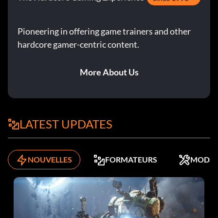
You Shouldn't Be There Terminez la quatrième mission.
Comment vous sentez-vous ? Terminez la cinquième
Pioneering in offering game trainers and other
mission
hardcore gamer-centric content.
Pris au piège Terminez la sixième mission.
More About Us
Un avant-poste du progrès Terminer la septième mission
Choc pour le système Utiliser la matraque paralysante
LATEST UPDATES
Appât Terminez la dixième mission
Confinement des risques Terminez la onzième mission
NOUVELLES
FORMATEURS
MODS
Une solution synthétique Effectuer la douzième mission
Consultation Terminer la treizième mission