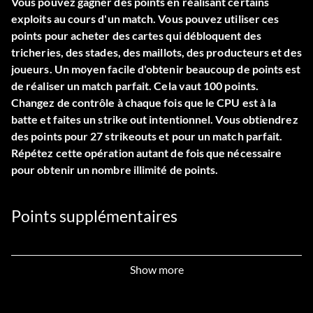
Vous pouvez gagner des points en réalisant certains
exploits au cours d'un match. Vous pouvez utiliser ces
points pour acheter des cartes qui débloquent des
tricheries, des stades, des maillots, des producteurs et des
joueurs. Un moyen facile d'obtenir beaucoup de points est
de réaliser un match parfait. Cela vaut 100 points.
Changez de contrôle à chaque fois que le CPU est à la
batte et faites un strike out intentionnel. Vous obtiendrez
des points pour 27 strikeouts et pour un match parfait.
Répétez cette opération autant de fois que nécessaire
pour obtenir un nombre illimité de points.
Points supplémentaires
Pour obtenir plus de points en mode franchise afin de
Show more
signer vos agents libres, pendant l'intersaison, créez un
joueur et prenez-le en tant qu'agent libre ou signez des
agents libres et relâchez-les à la fin de la saison.