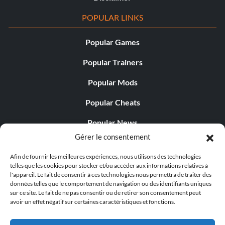
POPULAR LINKS
Popular Games
Popular Trainers
Popular Mods
Popular Cheats
Popular News
Gérer le consentement
Popular Editorials
Afin de fournir les meilleures expériences, nous utilisons des technologies
Popular Free Games
telles que les cookies pour stocker et/ou accéder aux informations relatives à
l'appareil. Le fait de consentir à ces technologies nous permettra de traiter des
LATEST UPDATES
données telles que le comportement de navigation ou des identifiants uniques
sur ce site. Le fait de ne pas consentir ou de retirer son consentement peut
avoir un effet négatif sur certaines caractéristiques et fonctions.
Gothic 1 Remake Players Get a Long L...