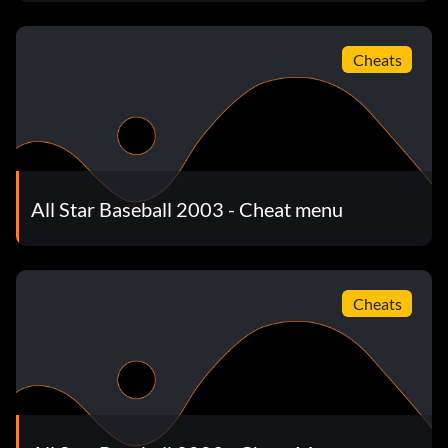
différents boutons pour voir différents angles de caméra.
Cheats
Les histoires de Thom Brennaman
Commencez une partie et laissez la manette au repos.
Quelques minutes plus tard, après l'annonce des équipes
et du lanceur de départ, Thom Brennaman commencera à
raconter des histoires approfondies sur le base-ball.
All Star Baseball 2003 - Cheat menu
Le match parfait
Cheats
Si vous voulez réaliser un match parfait, jouez avec les
deux équipes en mode deux joueurs. Faites exprès de
vous faire éliminer à chaque tour de batte de chaque
équipe. Puis, en fin de neuvième manche, accordez quatre
buts sur balles : vous devriez alors obtenir 100 points pour
ce match parfait.