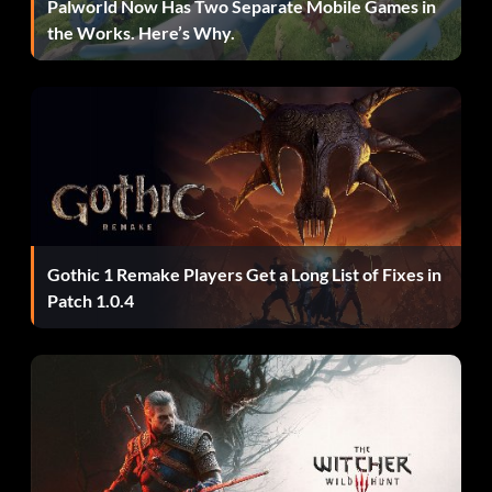
Palworld Now Has Two Separate Mobile Games in
Les meilleurs lanceurs ont un lancer appelé "Slurve", par
the Works. Here’s Why.
exemple Mark Burhele des Chicago White Sox. Essayez
aussi la "Dominate Curve" avec Pedro.
Redonner de l'énergie au lanceur
En mode saison, franchise ou expansion, allez au DL et
mettez n'importe quel lanceur sur le DL de 15 jours. Puis
réintégrez-le immédiatement dans votre alignement. Il
Gothic 1 Remake Players Get a Long List of Fixes in
aura récupéré toute son énergie.
Patch 1.0.4
De meilleures équipes en mode «
franchise » ou « expansion »
Utilisez les échanges pour vous débarrasser de vos
anciens joueurs moins talentueux et les remplacer par des