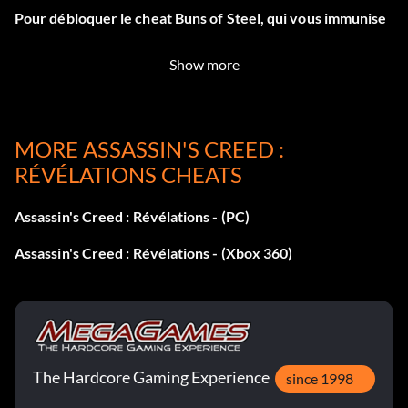
Pour débloquer le cheat Buns of Steel, qui vous immunise
contre les dégâts lorsque vous rejouez un souvenir, vous
devez obtenir 100% Sync dans DNA Sequence 2. Vous
Show more
pouvez activer les triches pendant les relectures de
souvenirs dans le menu des options.
MORE ASSASSIN'S CREED :
Déverrouillable : Desmond Miles Skin :
RÉVÉLATIONS CHEATS
Pour débloquer un skin de Desmond Miles à utiliser dans
Assassin's Creed : Révélations - (PC)
le reste du jeu, terminez les 5 séquences de Desmond.
Assassin's Creed : Révélations - (Xbox 360)
Objets à débloquer : Fragment de données Animus :
Pour débloquer les objets listés ci-dessous, collectez le
nombre indiqué de fragments de données d'Animus :
The Hardcore Gaming Experience
since 1998