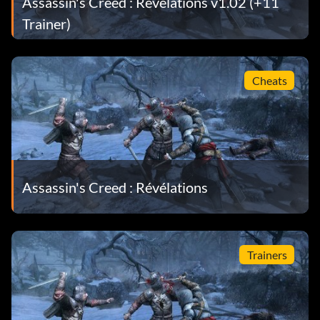
Assassin's Creed : Revelations v1.02 (+11
Lorsque vous atteignez le niveau 50 en mode multijoueur,
Trainer)
la courtisane Fiora Cavazza devient un personnage
jouable.
Cheats
Déverrouiller le niveau de défi Hagia Sofia :
Lorsque vous aurez collecté les 10 pages de mémoires
d'Ishak Pacha, le niveau de défi Hagia Sofia sera débloqué.
Pour atteindre TOUTES les pages de mémoires d'Ishak
Pacha, vous devrez jouer jusqu'à la Séquence ADN 5 -
Assassin's Creed : Révélations
Mémoire 3, car vous ne pourrez pas entrer dans la tombe
cachée d'Hagia Sofia plus tôt.
Trainers
Bonus de défi :
Relevez les défis suivants pour débloquer le bonus
correspondant.