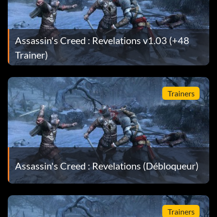
Broadsword :
Assassin's Creed : Revelations v1.03 (+48
Terminez les défis de la série 3 des mercenaires.
Trainer)
Masse ottomane :
Trainers
Terminez les défis de la série 3 des voleurs.
Stiletto Romani :
Complétez la série de 3 défis roms.
Assassin's Creed : Revelations (Débloqueur)
Débloquer les costumes :
Lorsque vous accomplirez les tâches suivantes, le
Trainers