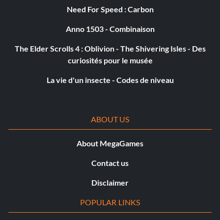
Need For Speed : Carbon
Fast Fingers (Bronze)
Anno 1503 - Combinaison
Objectif : Piller 50 gardes morts à l'aide d'un voleur.
The Elder Scrolls 4 : Oblivion - The Shivering Isles - Des
curiosités pour le musée
I can see you (Bronze)
La vie d'un insecte - Codes de niveau
Objectif : Tuer 5 gardes à l'abri d'un écran de fumée.
ABOUT US
Iron Curtain (Bronze)
About MegaGames
Objectif : Effectuer une défense parfaite de la tanière
Contact us
sans utiliser le canon.
Disclaimer
Lightning Strikes (Bronze)
POPULAR LINKS