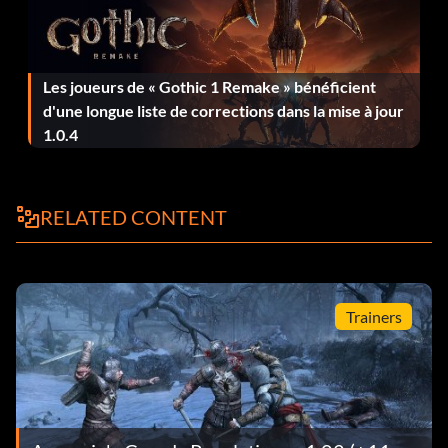
Téléchargement sur Uplay pour 40 unités.
Croisé :
Les joueurs de « Gothic 1 Remake » bénéficient
d'une longue liste de corrections dans la mise à jour
Achetez le DLC Lost Archive.
1.0.4
Médecin ottoman :
RELATED CONTENT
Achetez le DLC Lost Archive.
Bouffon ottoman :
Trainers
Achetez le DLC Lost Archive.
Incarnez une courtisane en mode multijoueur :