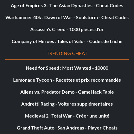
Age of Empires 3 : The Asian Dynasties - Cheat Codes
Bully (Bronze)
Warhammer 40k : Dawn of War - Soulstorm - Cheat Codes
Objectif : Trouver et battre Duccio.
Assassin's Creed - 1000 pièces d'or
Capped (Bronze)
Company of Heroes : Tales of Valor - Codes de triche
TRENDING CHEAT
Objectif : Collecter tous les fragments de données sur les
animus.
Need for Speed : Most Wanted - 10000
Lemonade Tycoon - Recettes et prix recommandés
Craft Maniac (Bronze)
Aliens vs. Predator Demo - GameHack Table
Objectif : Fabriquer 30 bombes.
Andretti Racing - Voitures supplémentaires
Escape To New York (Bronze)
Medieval 2 : Total War - Créer une unité
Grand Theft Auto : San Andreas - Player Cheats
Objectif : Terminer la séquence 3 de Desmond.