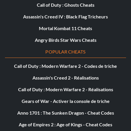
Call of Duty : Ghosts Cheats
Almost flying (Bronze)
Assassin's Creed IV : Black Flag Tricheurs
Objectif : sauter en parachute directement du sommet de
Mortal Kombat 11 Cheats
la tour de Galata à la corne d'or : Sauter en parachute
directement du sommet de la Tour de Galata jusqu'à la
Angry Birds Star Wars Cheats
corne d'or.
POPULAR CHEATS
Are You Desmond Miles? (Bronze)
Call of Duty : Modern Warfare 2 - Codes de triche
Assassin's Creed 2 - Réalisations
Objectif : Terminer la séquence 5 de Desmond.
Call of Duty : Modern Warfare 2 - Réalisations
Armchair General (Bronze)
Gears of War - Activer la console de triche
Objectif : Contrôler simultanément toutes les villes (sauf
Anno 1701 : The Sunken Dragon - Cheat Codes
Rhodes) dans le jeu Mediterranian Defense.
Age of Empires 2 : Age of Kings - Cheat Codes