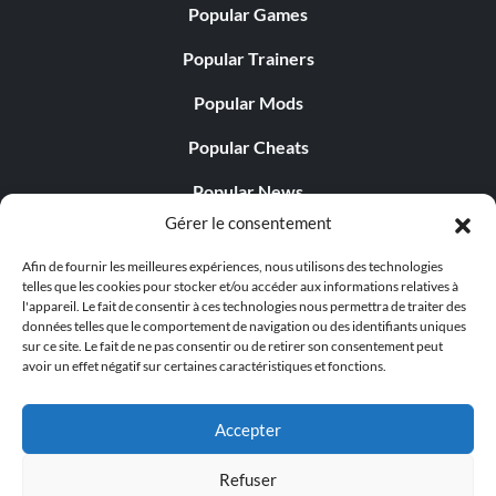
Objectif : Tuer 5 gardes en 5 secondes en utilisant
Popular Games
uniquement vos lames cachées.
Popular Trainers
Looking Good (Bronze)
Popular Mods
Popular Cheats
Objectif : Personnaliser un PERSONA (Multijoueur).
Popular News
Gérer le consentement
Monster's dance (Bronze)
Popular Editorials
Afin de fournir les meilleures expériences, nous utilisons des technologies
Objectif : Faire en sorte qu'un garde mette hors d'état de
Popular Free Games
telles que les cookies pour stocker et/ou accéder aux informations relatives à
nuire 3 civils pendant qu'il est empoisonné.
l'appareil. Le fait de consentir à ces technologies nous permettra de traiter des
LATEST UPDATES
données telles que le comportement de navigation ou des identifiants uniques
sur ce site. Le fait de ne pas consentir ou de retirer son consentement peut
avoir un effet négatif sur certaines caractéristiques et fonctions.
Mosh Pit (Bronze)
Palworld propose désormais deux versions mobiles
distinctes...
Objectif : Faire empoisonner 10 gardes en même temps.
Accepter
Refuser