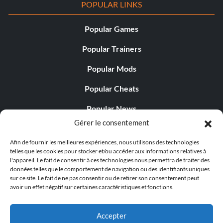
POPULAR LINKS
Popular Games
Popular Trainers
Popular Mods
Popular Cheats
Popular News
Gérer le consentement
Popular Editorials
Afin de fournir les meilleures expériences, nous utilisons des technologies
Popular Free Games
telles que les cookies pour stocker et/ou accéder aux informations relatives à
l'appareil. Le fait de consentir à ces technologies nous permettra de traiter des
LATEST UPDATES
données telles que le comportement de navigation ou des identifiants uniques
sur ce site. Le fait de ne pas consentir ou de retirer son consentement peut
avoir un effet négatif sur certaines caractéristiques et fonctions.
..
Does This Hire Mean Anything for Tit...
Accepter