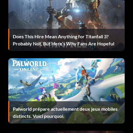
Récompense : 10 points
Objective: Assault the shipping company. Complete
“Return to Sender” on any difficulty.
Does This Hire Mean Anything for Titanfall 3?
Probably Not, But Here’s Why Fans Are Hopeful
Back Seat Driver
Récompense : 10 points
Objective: Track down Volk. Complete “Bag and Drag” on
any difficulty.
We’ll Always Have Paris
Palworld prépare actuellement deux jeux mobiles
distincts. Voici pourquoi.
Récompense : 10 points
Objective: Escape Paris with Volk. Complete “Iron Lady”