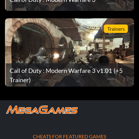
Le meilleur des meilleurs
Trainers
Récompense : 100 points
Objectif : Terminer la campagne en difficulté Endurci ou
Vétéran.
Call of Duty : Modern Warfare 3 v1.01 (+5
La grève !
Trainer)
Récompense : 20 points
Objectif : Tuer 5 ennemis avec une seule grenade en solo
ou en opérations spéciales.
Jack the Ripper
CHEATS FOR FEATURED GAMES