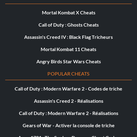
Récompense : 20 points
Mortal Kombat X Cheats
Objectif : Mêler 5 ennemis d'affilée en solo ou dans les
Call of Duty : Ghosts Cheats
opérations spéciales.
Assassin's Creed IV : Black Flag Tricheurs
Informant
Mortal Kombat 11 Cheats
Angry Birds Star Wars Cheats
Récompense : 20 points
POPULAR CHEATS
Objectif : Collecter 22 éléments d'information.
Call of Duty : Modern Warfare 2 - Codes de triche
Scout Leader
Assassin's Creed 2 - Réalisations
Récompense : 35 points
Call of Duty : Modern Warfare 2 - Réalisations
Gears of War - Activer la console de triche
Objectif : Collecter 46 éléments d'information.