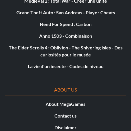
Medieval 2 : Total War - Créer une unité
Grand Theft Auto : San Andreas - Player Cheats
Objective: Destroy all targets during the mortar sequence
with only 4 shells in “Back on the Grid.”
Need For Speed : Carbon
Anno 1503 - Combinaison
Kill Box
The Elder Scrolls 4 : Oblivion - The Shivering Isles - Des
Récompense : 20 points
curiosités pour le musée
La vie d'un insecte - Codes de niveau
Objective: Kill 20 enemies with the Chopper Gunner in a
single run in “Return to Sender.”
ABOUT US
Danger Close
About MegaGames
Récompense : 20 points
Contact us
Objective: Take down a chopper with an AC-130 smoke
grenade in “Bag and Drag.”
Disclaimer