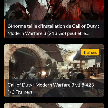
Objective: Rescue the Russian President. Complete
“Down the Rabbit Hole” on any difficulty.
L'énorme taille d'installation de Call of Duty :
The Big Apple
Modern Warfare 3 (213 Go) peut être
Récompense : 25 points
réduite
Objective: Complete “Black Tuesday” and “Hunter Killer”
Trainers
on Veteran difficulty.
Sortir de la poêle à frire...
Récompense : 25 points
Call of Duty : Modern Warfare 3 v1.8.423
(+3 Trainer)
Objective: Complete “Persona Non Grata”, “Turbulence”,
and “Back on the Grid” on Veteran difficulty.