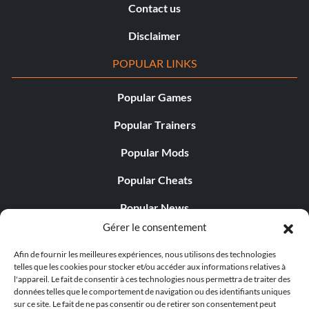
Contact us
Disclaimer
POPULAR LINKS
Popular Games
Popular Trainers
Popular Mods
Popular Cheats
Popular News
Gérer le consentement
Popular Editorials
Afin de fournir les meilleures expériences, nous utilisons des technologies
Popular Free Games
telles que les cookies pour stocker et/ou accéder aux informations relatives à
l'appareil. Le fait de consentir à ces technologies nous permettra de traiter des
LATEST UPDATES
données telles que le comportement de navigation ou des identifiants uniques
sur ce site. Le fait de ne pas consentir ou de retirer son consentement peut