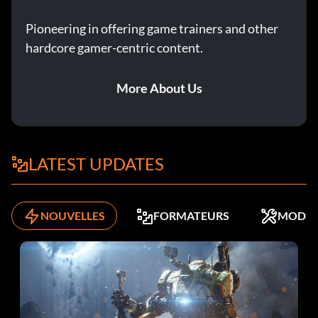
Pioneering in offering game trainers and other
hardcore gamer-centric content.
More About Us
LATEST UPDATES
NOUVELLES
FORMATEURS
MODS