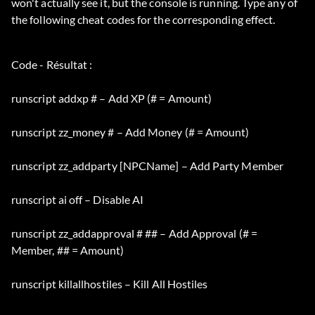
won't actually see it, but the console is running. Type any of
the following cheat codes for the corresponding effect.
Code - Résultat :
runscript addxp # – Add XP (# = Amount)
runscript zz_money # – Add Money (# = Amount)
runscript zz_addparty [NPCName] – Add Party Member
runscript ai off – Disable AI
runscript zz_addapproval # ## – Add Approval (# =
Member, ## = Amount)
runscript killallhostiles – Kill All Hostiles