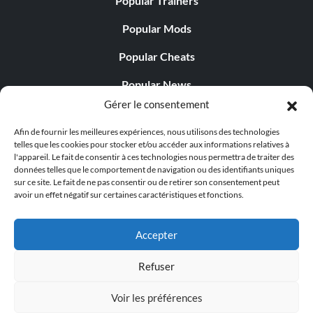
Popular Trainers
Popular Mods
Popular Cheats
Popular News
Gérer le consentement
Popular Editorials
Afin de fournir les meilleures expériences, nous utilisons des technologies
Popular Free Games
telles que les cookies pour stocker et/ou accéder aux informations relatives à
l'appareil. Le fait de consentir à ces technologies nous permettra de traiter des
LATEST UPDATES
données telles que le comportement de navigation ou des identifiants uniques
sur ce site. Le fait de ne pas consentir ou de retirer son consentement peut
avoir un effet négatif sur certaines caractéristiques et fonctions.
Gothic 1 Remake Players Get a Long L...
Accepter
Refuser
© 1998 - 2026 MegaGames.com All rights reserved
Voir les préférences
Privacy Policy
Terms of Service
Manage Cookie