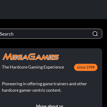
The Hardcore Gaming Experience
since 1998
Pioneering in offering game trainers and other
hardcore gamer-centric content.
More about us