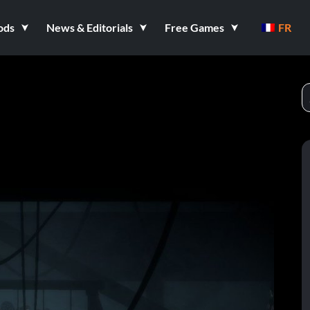
ods
News & Editorials
Free Games
FR