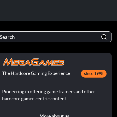
The Hardcore Gaming Experience
since 1998
Pioneering in offering game trainers and other
hardcore gamer-centric content.
More about us