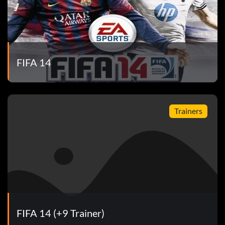
 tuile de gestion d'équipe dans Squad au cours de votre
de réception tout en progressant dans votre carrière.
FIFA 14
semaine dans votre carrière de joueur.
ération.
Trainers
saisons.
gagement dans Pro Clubs.
on dans Online Friendlies.
FIFA 14 (+9 Trainer)
ts professionnels dans les clubs professionnels.