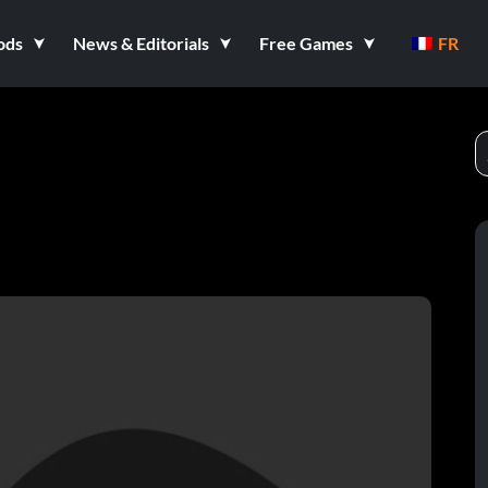
ods
News & Editorials
Free Games
FR