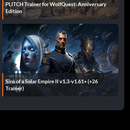
PLITCH Trainer for WolfQuest: Anniversary
Edition
Sins of a Solar Empire II v1.3-v1.61+ (+26
Trainer)