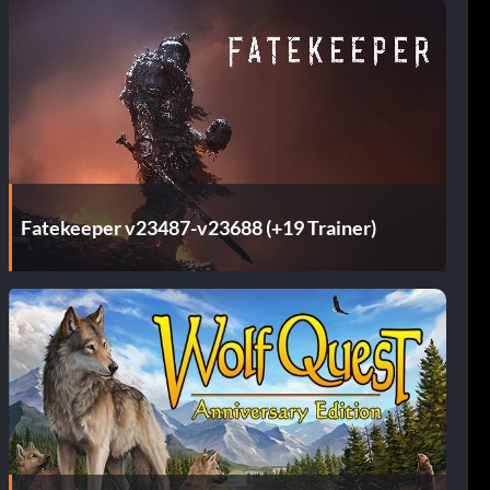
Fatekeeper v23487-v23688 (+19 Trainer)