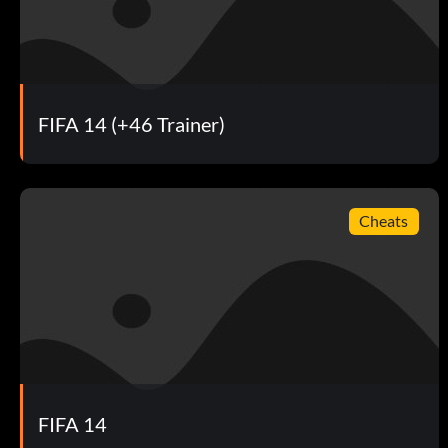
Contrôle (5 points) : Changez votre formation à partir de la
carrière.
Vous avez reçu du courrier (5 points) : Ouvrez votre boîte 
FIFA 14 (+46 Trainer)
Étoile montante (30 points) : Faire partie de l'équipe de la 
Bros Gonna Bro (10 points) : Commencez une saison en coop
Cheats
Aller de l'avant (55 points) : Obtenir une promotion dans les 
Juste un coup de main (10 points) : Jouez un match sans en
Bling Bling (100 points) : Obtenez un trophée dans Seasons.
Meilleurs amis pour toujours (30 points) : Terminez une sais
FIFA 14
En route (50 points) : Déverrouillez 15% des accomplissemen