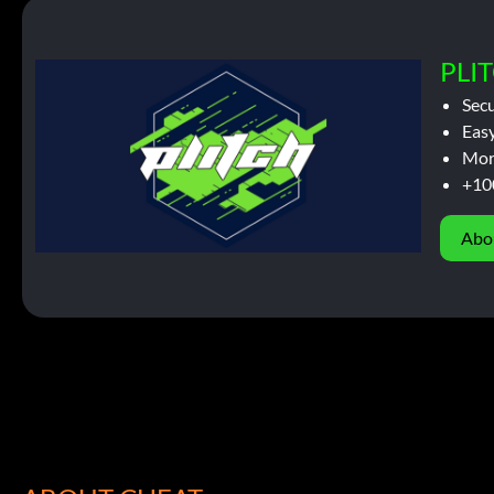
PLIT
Sec
Easy
Mor
+10
Abo