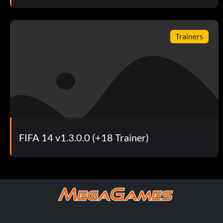
Travail d'équipe (15 points) : Gagnez votre premier match de
Trainers
Défi (30 points) : Terminez un défi de jour de match dans les
classe mondiale.
Grand jeu (10 points) : Gagnez un match de la semaine dans 
Tout seul (20 points) : Terminez un défi de pro dans n'importe
Merci, conseils (5 points) : Suivre la recommandation d'un cl
FIFA 14 v1.3.0.0 (+18 Trainer)
De moi à toi (10 points) : Offrir un article du catalogue du clu
Des compétences pour payer les factures (20 points) : Battre
C'est à moi maintenant (10 points) : Échanger un article du c