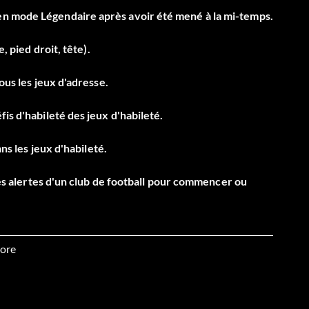
en mode Légendaire après avoir été mené à la mi-temps.
, pied droit, tête).
ous les jeux d'adresse.
is d'habileté des jeux d'habileté.
ans les jeux d'habileté.
 les alertes d'un club de football pour commencer ou
uté d'un joueur dans FUT en jouant 10 matchs ou plus
ore
r consommable de style chimique dans FUT.