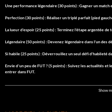
Une performance légendaire (30 points) : Gagner un match 
Perfection (30 points) : Réaliser un triplé parfait (pied gauche
La lueur d'espoir (25 points) : Terminez l'étape argentée de t
Légendaire (50 points) : Devenez légendaire dans l'un des déf
Si habile (25 points) : Déverrouillez un seul défi d'habileté d
Envie d'un peu de FUT ? (5 points) : Suivez les actualités et
entrer dans FUT.
Nous sommes frères maintenant (10 points) : Gagnez la loya
avec lui.
Show m
Expérience de chimie (10 points) : Appliquez votre premie