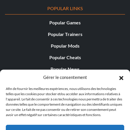
POPULAR LINKS
Popular Games
Popular Trainers
Popular Mods
Popular Cheats
Popular News
Gérer le consentement
Popular Editorials
Afin de fournir les meilleures expériences, nous utilisons des technologies
Popular Free Games
telles que les cookies pour stocker et/ou accéder aux informations relatives à
l'appareil. Le fait de consentir à ces technologies nous permettra de traiter des
LATEST UPDATES
données telles que le comportement de navigation ou des identifiants uniques
sur ce site. Le fait de ne pas consentir ou de retirer son consentement peut
avoir un effet négatif sur certaines caractéristiques et fonctions.
Does This Hire Mean Anything for Tit...