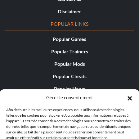
Disclaimer
POPULAR LINKS
Popular Games
Popular Trainers
Popular Mods
Popular Cheats
Popular News
Gérer le consentement
Popular Editorials
Afin de fournir les meilleures expériences, nous utilisons des technologies
Popular Free Games
telles que les cookies pour stocker et/ou accéder aux informations relatives à
l'appareil. Le fait de consentir à ces technologies nous permettra de traiter des
LATEST UPDATES
données telles que le comportement de navigation ou des identifiants uniques
sur ce site. Le fait de ne pas consentir ou de retirer son consentement peut
avoir un effet négatif sur certaines caractéristiques et fonctions.