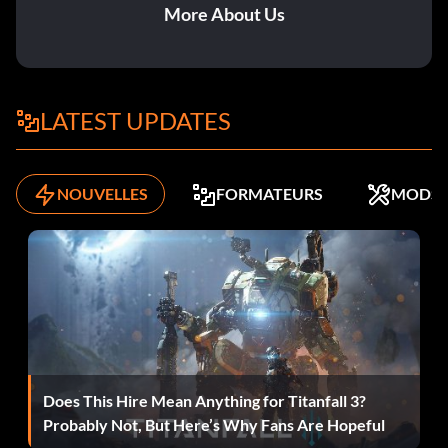
More About Us
LATEST UPDATES
NOUVELLES
FORMATEURS
MODS
Does This Hire Mean Anything for Titanfall 3?
Probably Not, But Here’s Why Fans Are Hopeful