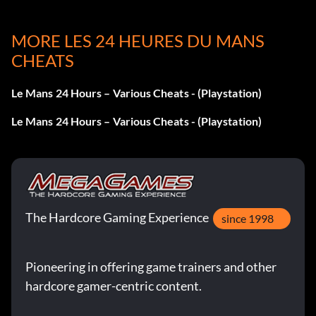
Codes GameShark
MORE LES 24 HEURES DU MANS
Codes avec l'aimable autorisation de
CHEATS
Le Mans 24 Hours – Various Cheats - (Playstation)
Le Mans 24 Hours – Various Cheats - (Playstation)
The Hardcore Gaming Experience
since 1998
Pioneering in offering game trainers and other
hardcore gamer-centric content.