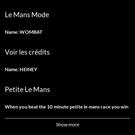
Le Mans Mode
Name: WOMBAT
Voir les crédits
Name: HEINEY
Petite Le Mans
When you beat the 10 minute petite le mans race you win
3 red team orca vipers, and 2 corvette c5r gold/white, and
an orange viper GTS R.
Show more