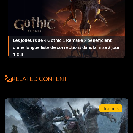
en une seule partie.
Warrior Exemplar (Bronze)
Objectif : Pour un personnage, débloquer toutes les
Les joueurs de « Gothic 1 Remake » bénéficient
compétences qui modifient Cri de guerre, Sanctuaire ou
d'une longue liste de corrections dans la mise à jour
Evasion.
1.0.4
Well-arrayed (Bronze)
RELATED CONTENT
Objectif : Équiper toutes les pièces d'une armure.
Where there's life, there's hope (Bronze)
Trainers
Objectif : Rendre la vie à un allié tombé au combat.