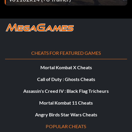
Friend of the Woodland Realm (Bronze)
Objectif : Libérer l'elfe de ses ravisseurs dans le marais de
Mirkwood.
Friend to the Eagles (Bronze)
CHEATS FOR FEATURED GAMES
Objectif : Aider à libérer le grand aigle Beleram.
Mortal Kombat X Cheats
Friend to the Ring-bearer (Bronze)
Call of Duty : Ghosts Cheats
Assassin's Creed IV : Black Flag Tricheurs
Objectif : Parler avec Frodon à Fondcombe.
Mortal Kombat 11 Cheats
Giant-slayer (Bronze)
Angry Birds Star Wars Cheats
Objectif : Tuer Bargrisar, le géant de pierre.
POPULAR CHEATS