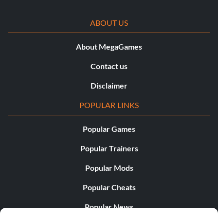
Spider-slayer (Silver)
ABOUT US
Objectif : Tuer Saenathra.
About MegaGames
Hero of the North (Gold)
Contact us
Objectif : Vaincre le lieutenant de Sauron, Agandaűr.
Disclaimer
POPULAR LINKS
Popular Games
Popular Trainers
Popular Mods
Popular Cheats
Popular News