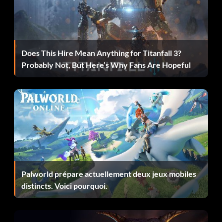
Swift-winged Warrior (Bronze)
Objectif : Invoquer Beleram 10 fois en une seule partie.
Does This Hire Mean Anything for Titanfall 3?
Probably Not, But Here’s Why Fans Are Hopeful
Troll's Bane (Bronze)
Objectif : Tuer les trolls des neiges sauvages.
War-hardened (Bronze)
Objectif : Obtenir au moins un rang dans une compétence
de niveau 3.
Palworld prépare actuellement deux jeux mobiles
distincts. Voici pourquoi.
War-machinist (Bronze)
Objectif : Tuer 150 ennemis avec des machines de guerre