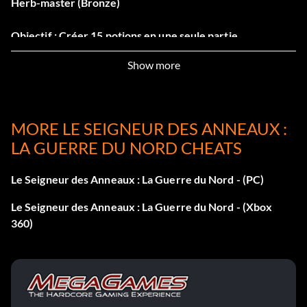
Herb-master (Bronze)
Objectif : Créer 15 potions en une seule partie.
Show more
Keen-eyed Marksman (Bronze)
Objectif : Tuer 50 ennemis par des tirs à la tête en une
MORE LE SEIGNEUR DES ANNEAUX :
seule partie.
LA GUERRE DU NORD CHEATS
Many deeds, great and small (Bronze)
Le Seigneur des Anneaux : La Guerre du Nord - (PC)
Objectif : Terminer 15 quêtes en une seule partie.
Le Seigneur des Anneaux : La Guerre du Nord - (Xbox
360)
Now for wrath, now for ruin! (Bronze)
Objectif : Tuer 4 ennemis simultanément.