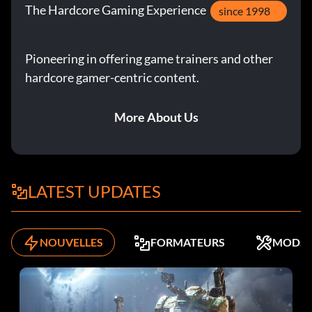
The Hardcore Gaming Experience
since 1998
Relentless (Bronze)
Objectif : En mode Héros, réaliser une série de 50 coups.
Pioneering in offering game trainers and other
hardcore gamer-centric content.
Seeker (Bronze)
More About Us
Objectif : Découvrir 25 secrets en une seule partie.
Strength of Our Alliance (Bronze)
LATEST UPDATES
Objectif : Tuer un ennemi avec 2 autres joueurs.
NOUVELLES
FORMATEURS
MODS
Sudden Fury (Bronze)
Objectif : Réaliser 3 coups critiques en 10 secondes.