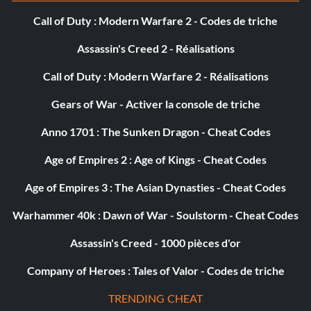
Call of Duty : Modern Warfare 2 - Codes de triche
In the Dragon's Den (Bronze)
Assassin's Creed 2 - Réalisations
Objectif : Rencontrer un dragon et survivre.
Call of Duty : Modern Warfare 2 - Réalisations
Gears of War - Activer la console de triche
Tharzog's Bane (Bronze)
Anno 1701 : The Sunken Dragon - Cheat Codes
Objectif : Vaincre le lieutenant d'Agandaűr, Tharzog.
Age of Empires 2 : Age of Kings - Cheat Codes
Tracker (Bronze)
Age of Empires 3 : The Asian Dynasties - Cheat Codes
Warhammer 40k : Dawn of War - Soulstorm - Cheat Codes
Objectif : découvrir ce qu'il est advenu des Rangers
disparus : Découvrir ce qu'il est advenu des Rangers
Assassin's Creed - 1000 pièces d'or
disparus.
Company of Heroes : Tales of Valor - Codes de triche
Trusted with the Secret (Bronze)
TRENDING CHEAT