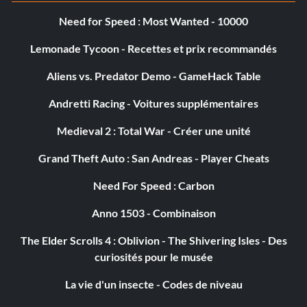
Objectif : Apprendre l'existence de l'anneau de pouvoir et
Need for Speed : Most Wanted - 10000
le plan de sa destruction.
Lemonade Tycoon - Recettes et prix recommandés
Aliens vs. Predator Demo - GameHack Table
Wulfrun's Bane (Bronze)
Andretti Racing - Voitures supplémentaires
Objectif : Vaincre le sorcier Wulfrun.
Medieval 2 : Total War - Créer une unité
Mountain-breaker (Silver)
Grand Theft Auto : San Andreas - Player Cheats
Need For Speed : Carbon
Objectif : Aider à détruire la citadelle du mont Gundabad.
Anno 1503 - Combinaison
Siege-breaker (Silver)
The Elder Scrolls 4 : Oblivion - The Shivering Isles - Des
curiosités pour le musée
Objectif : Aider à surmonter le siège de Nordinbad.
La vie d'un insecte - Codes de niveau