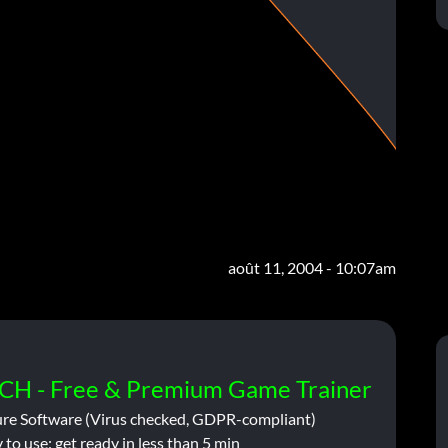
août 11, 2004 - 10:07am
CH - Free & Premium Game Trainer
ure Software (Virus checked, GDPR-compliant)
 to use: get ready in less than 5 min