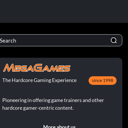
The Hardcore Gaming Experience
since 1998
Pioneering in offering game trainers and other
hardcore gamer-centric content.
More about us