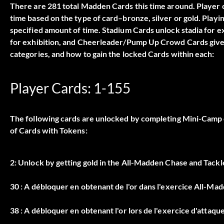
There are 281 total Madden Cards this time around. Player c
time based on the type of card–bronze, silver or gold. Play
specified amount of time. Stadium Cards unlock stadia for 
for exhibition, and Cheerleader/Pump Up Crowd Cards give
categories, and how to gain the locked Cards within each:
Player Cards: 1-155
The following cards are unlocked by completing Mini-Camp c
of Cards with Tokens:
2: Unlock by getting gold in the All-Madden Chase and Tackle 
30 : A débloquer en obtenant de l'or dans l'exercice All-Ma
38 : A débloquer en obtenant l'or lors de l'exercice d'attaqu