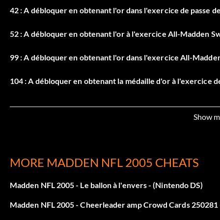
42 : A débloquer en obtenant l'or dans l'exercice de passe d
52 : A débloquer en obtenant l'or à l'exercice All-Madden Sw
99 : A débloquer en obtenant l'or dans l'exercice All-Madde
104 : A débloquer en obtenant la médaille d'or à l'exercice
147 : A débloquer en obtenant l'or à l'exercice All-Madden
Show m
Coach Cards 156-187
MORE MADDEN NFL 2005 CHEATS
These Cards, when used, raise your team's awareness for a 
Madden NFL 2005 - Le ballon à l'envers - (Nintendo DS)
Cartes de triche 188-219
Madden NFL 2005 - Cheerleader amp Crowd Cards 250281 