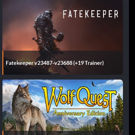
Fatekeeper v23487-v23688 (+19 Trainer)