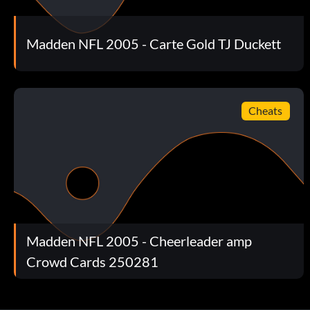
Cartes de stade : 220-224
Madden NFL 2005 - Carte Gold TJ Duckett
En débloquant ces cartes, vous débloquerez les stades et les
Historic Team Cards: 225-249
Cheats
Unlock these Cards to make the Historic Teams available at 
Cheerleader/Pump Up Crowd Card
These are unlocked by completing each team's Situation in
Madden NFL 2005 - Cheerleader amp
Crowd Cards 250281
251: Cincinatti Bengals