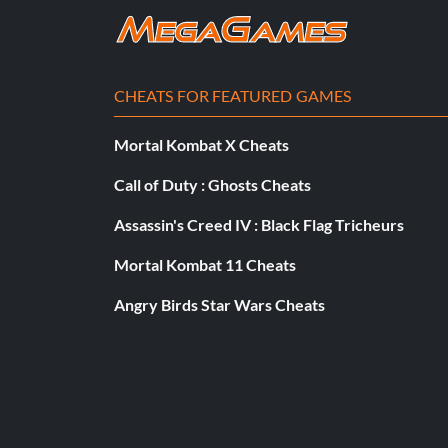
260: Dallas Cowboys
264: San Francisco 49ers
CHEATS FOR FEATURED GAMES
273: St. Louis Rams
Mortal Kombat X Cheats
Call of Duty : Ghosts Cheats
Assassin's Creed IV : Black Flag Tricheurs
Mortal Kombat 11 Cheats
Angry Birds Star Wars Cheats