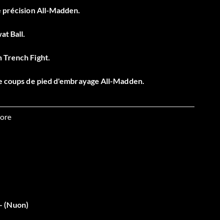
e précision All-Madden.
at Ball.
n Trench Fight.
 de coups de pied d'embrayage All-Madden.
 Pocket Presence.
ore
specified amount of time.
- (Nuon)