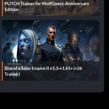
PLITCH Trainer for WolfQuest: Anniversary
Edition
Sins of a Solar Empire II v1.3-v1.61+ (+26
Trainer)