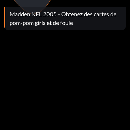
Madden NFL 2005 - Obtenez des cartes de
pom-pom girls et de foule
 rendrez disponibles pour les matchs d'exhibition.
the team select screen.
s: 250-281
 Mini-Camp mode, with the exception of these teams: