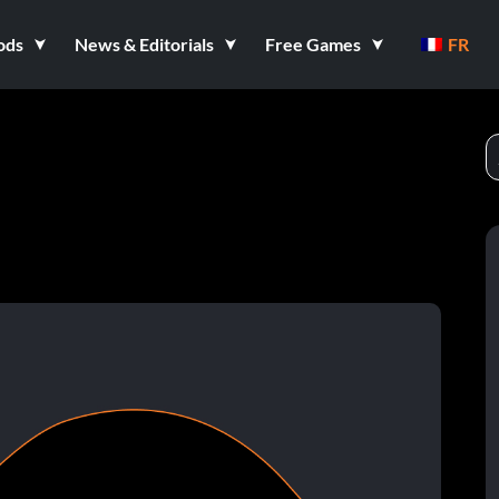
ods
News & Editorials
Free Games
FR