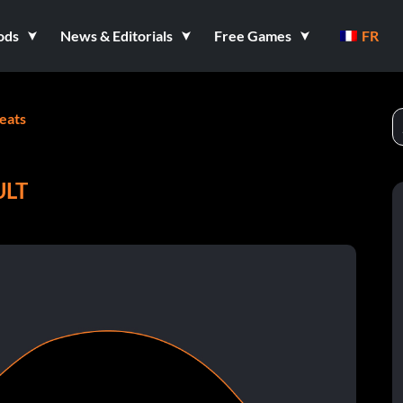
ods
News & Editorials
Free Games
FR
eats
ULT