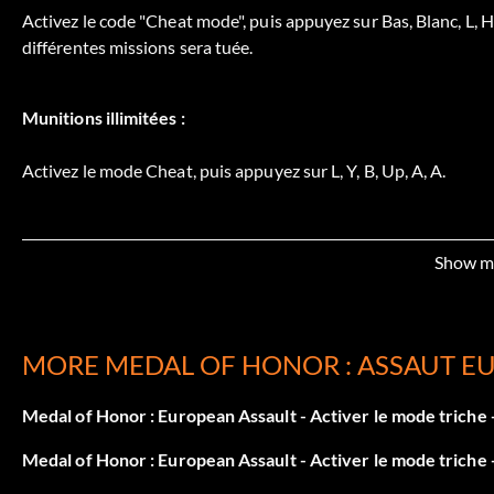
Activez le code "Cheat mode", puis appuyez sur Bas, Blanc, L, 
différentes missions sera tuée.
Munitions illimitées :
Activez le mode Cheat, puis appuyez sur L, Y, B, Up, A, A.
Pickup OSS document :
Show m
Activez le code "Cheat mode", puis appuyez sur Haut, A, Noir, R
MORE MEDAL OF HONOR : ASSAUT E
Désactiver le shellshock :
Medal of Honor : European Assault - Activer le mode triche -
Activez le code "Cheat mode", puis appuyez sur Blanc, R, Blanc, 
Medal of Honor : European Assault - Activer le mode triche -
Medkits gratuits :