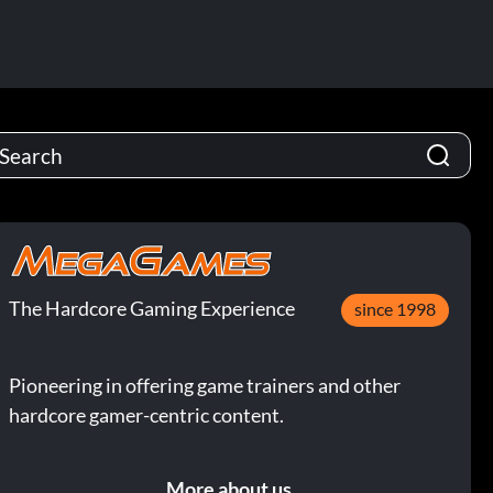
The Hardcore Gaming Experience
since 1998
Pioneering in offering game trainers and other
hardcore gamer-centric content.
More about us