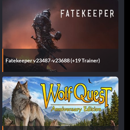
Fatekeeper v23487-v23688 (+19 Trainer)