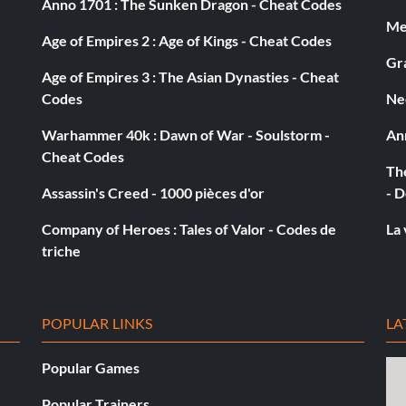
Anno 1701 : The Sunken Dragon - Cheat Codes
n Schrader, utilisez le mode Adrénaline et battez-le.
Med
auparavant barricadés. Eliminez les deux gardes, puis
Age of Empires 2 : Age of Kings - Cheat Codes
eau de contrôle surplombant la cour. Appuyez sur A, et le
Gra
Age of Empires 3 : The Asian Dynasties - Cheat
sale" sera accompli et la mission sera terminée.
Codes
Ne
Warhammer 40k : Dawn of War - Soulstorm -
An
Cheat Codes
The
er sur les nazis. Ce n'est pas facile et c'est aussi risqué
Assassin's Creed - 1000 pièces d'or
- D
z pas esquiver ou vous cacher. Pour contourner ce
illeuse. Ils l'utiliseront à votre place et pourront ainsi
Company of Heroes : Tales of Valor - Codes de
La 
triche
POPULAR LINKS
LA
chrader. Il ne se trouve pas dans le bunker où se trouve
Popular Games
ine escarpée avec le char au sommet qui se fait exploser
acements de canon dans ces tranchées.
Popular Trainers