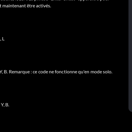
t maintenant être activés.
, L
, Y, B. Remarque : ce code ne fonctionne qu'en mode solo.
Y, B.