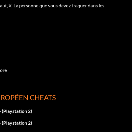
Haut, X. La personne que vous devez traquer dans les
ore
, Haut, X.
UROPÉEN CHEATS
 (Playstation 2)
L, Y2.
 (Playstation 2)