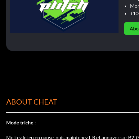
Mor
+10
Abo
ABOUT CHEAT
Mode triche :
Mettez le jeu en pause, puis maintenez L R et appuyez sur B2, G