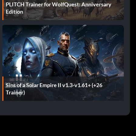
PLITCH Trainer for WolfQuest: Anniversary
Edition
Sins of a Solar Empire II v1.3-v1.61+ (+26
Trainer)