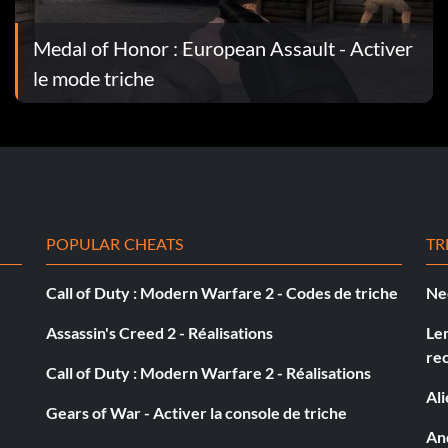
ce que vous arriviez au Boss. Une fois que vous le voyez,
 et de munitions illimitées. Si vous avez un fusil de
Medal of Honor : European Assault - Activer
 Si vous avez une mitraillette comme une Thompson ou un
us. Un autre moyen d'infliger de sérieux dégâts est
le mode triche
 d'un nombre illimité de munitions - il est préférable
pas tué et que votre compteur est presque vide, mettez-
ui est le cas dans la plupart des circonstances, éliminez-
tre compteur vide.
POPULAR CHEATS
TR
votre mitrailleuse. Un soldat vous tirera dessus depuis
Call of Duty : Modern Warfare 2 - Codes de triche
Ne
 bouchon. Si vous avez encore des munitions, d'autres
retourner à la première partie du quai d'où vous êtes
Assassin's Creed 2 - Réalisations
Le
re
Call of Duty : Modern Warfare 2 - Réalisations
Al
Gears of War - Activer la console de triche
And