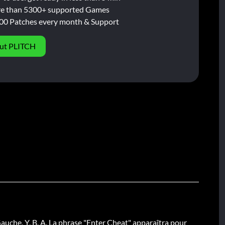
e than 5300+ supported Games
00 Patches every month & Support
ut PLITCH
auche, Y, B, A. La phrase "Enter Cheat" apparaîtra pour