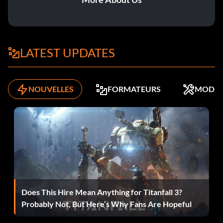
LATEST UPDATES
NOUVELLES
FORMATEURS
MODS
Does This Hire Mean Anything for Titanfall 3?
Probably Not, But Here’s Why Fans Are Hopeful