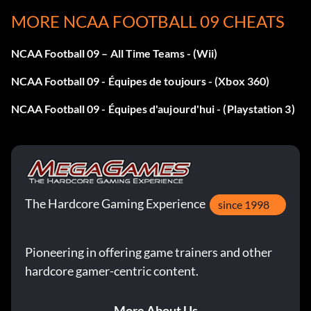
les fanions correspondants.
MORE NCAA FOOTBALL 09 CHEATS
NCAA Football 09 – All Time Teams - (Wii)
Code - Résultat :
NCAA Football 09 - Équipes de toujours - (Xbox 360)
Fumble 2004 - All-Americans
NCAA Football 09 - Équipes d'aujourd'hui - (Playstation 3)
Merci - Première et 15 200
The Hardcore Gaming Experience
since 1998
Pioneering in offering game trainers and other
hardcore gamer-centric content.
More About Us