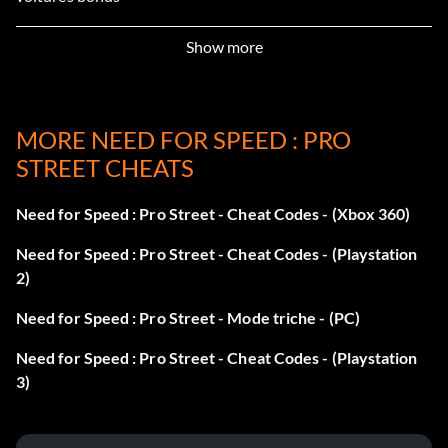
ZEROZEROZERO - Débloquer la Volkswagen Golf GTI
Show more
Coke Zero
ITSABOUTYOU - Débloquer Audi TT3.8 Quattro
MORE NEED FOR SPEED : PRO
STREET CHEATS
MITSUBISHIGOFAR - Débloquer Mitsubishi Lancer
Evolution
Need for Speed : Pro Street - Cheat Codes - (Xbox 360)
WORLDSLONGESTLASTING - Débloquer Energizer
Need for Speed : Pro Street - Cheat Codes - (Playstation
Lithium Dodge Viper
2)
HORSEPOWER - Débloquer le vinyle bonus K&N
Need for Speed : Pro Street - Mode triche - (PC)
CASTROLSYNTEC - Débloquer le vinyle Castrol Syntec
Need for Speed : Pro Street - Cheat Codes - (Playstation
3)
ENERGIZERLITHIUM - Débloquer les vinyles Energizer
Lithium