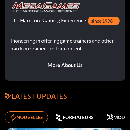
LEIPZIG - Désactiver le code UNLOCKALLTHINGS
The Hardcore Gaming Experience
since 1998
Pioneering in offering game trainers and other
hardcore gamer-centric content.
More About Us
LATEST UPDATES
NOUVELLES
FORMATEURS
MODS