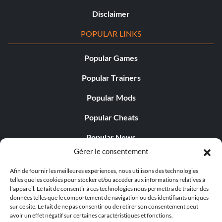
Disclaimer
POPULAR LINKS
Popular Games
Popular Trainers
Popular Mods
Popular Cheats
Popular News
Gérer le consentement
Popular Editorials
Afin de fournir les meilleures expériences, nous utilisons des technologies
Popular Free Games
telles que les cookies pour stocker et/ou accéder aux informations relatives à
l'appareil. Le fait de consentir à ces technologies nous permettra de traiter des
LATEST UPDATES
données telles que le comportement de navigation ou des identifiants uniques
sur ce site. Le fait de ne pas consentir ou de retirer son consentement peut
avoir un effet négatif sur certaines caractéristiques et fonctions.