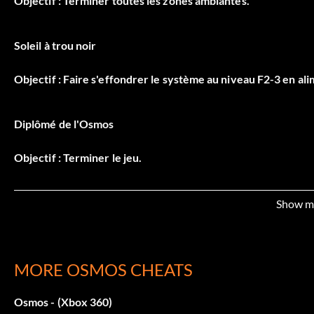
Objectif : Terminer toutes les zones ambiantes.
Soleil à trou noir
Objectif : Faire s'effondrer le système au niveau F2-3 en ali
Diplômé de l'Osmos
Objectif : Terminer le jeu.
Gravitronique
Show m
Objectif : Terminer toutes les zones de force.
MORE OSMOS CHEATS
Maître des profondeurs
Osmos - (Xbox 360)