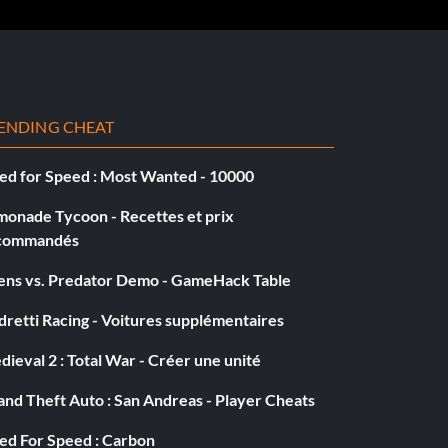
ENDING CHEAT
ed for Speed : Most Wanted - 10000
monade Tycoon - Recettes et prix
commandés
iens vs. Predator Demo - GameHack Table
retti Racing - Voitures supplémentaires
ieval 2 : Total War - Créer une unité
nd Theft Auto : San Andreas - Player Cheats
ed For Speed : Carbon