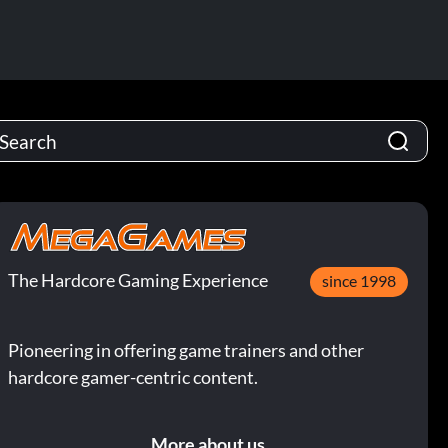
The Hardcore Gaming Experience
since 1998
Pioneering in offering game trainers and other
hardcore gamer-centric content.
More about us