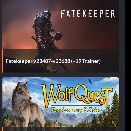
Fatekeeper v23487-v23688 (+19 Trainer)