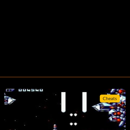
e de Forever
ent Forever.
 Forever.
e Forever.
Cheats