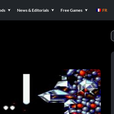
ods
News & Editorials
Free Games
FR