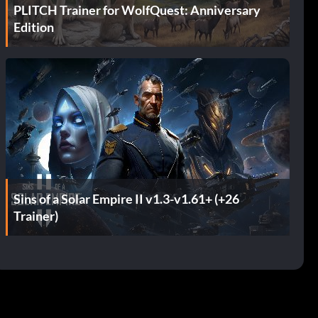
PLITCH Trainer for WolfQuest: Anniversary
Edition
Sins of a Solar Empire II v1.3-v1.61+ (+26
Trainer)