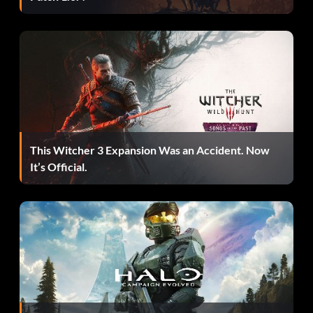
MS Q. Daltrey Shearer
MS D. Gay Owen
World Classics
Pos Fantasy names Real names
This Witcher 3 Expansion Was an Accident. Now
TW I. Zapatero Chilavert
It’s Official.
TW J. Da Gama Taffarel
TW M. Larraya J. Campos
VS J. Saizal Ayala
VS T. Miranda Aldair