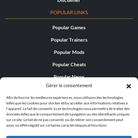
POPULAR LINKS
Popular Games
Popular Trainers
Popular Mods
Popular Cheats
Popular News
Gérer le consentement
Popular Editorials
Afin de fournir les meilleures expériences, nous utilisons des technologies
Popular Free Games
telles que les cookies pour stocker et/ou accéder aux informations relatives à
l'appareil. Le fait de consentir à ces technologies nous permettra de traiter des
LATEST UPDATES
données telles que le comportement de navigation ou des identifiants uniques
sur ce site. Le fait de ne pas consentir ou de retirer son consentement peut
avoir un effet négatif sur certaines caractéristiques et fonctions.
Gothic 1 Remake Players Get a Long L...