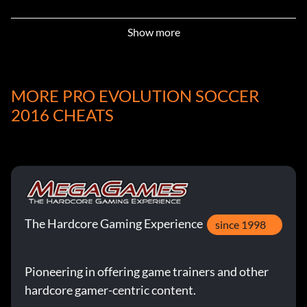
DMF M. Clave Hierro
Show more
DMF V. de Broglie Makélélé
ZMF R. Grant Scholes
MORE PRO EVOLUTION SOCCER
ZMF N. Gusmeroli Vieira
2016 CHEATS
ZMF E. Halls Roy Keane
RM E. Rego Figo
RM E. Saunders Beckham
The Hardcore Gaming Experience
since 1998
OMF L. Caze Zidane
Pioneering in offering game trainers and other
OMF A. Brabec Nedved
hardcore gamer-centric content.
OMF R. Dommartin Ballack