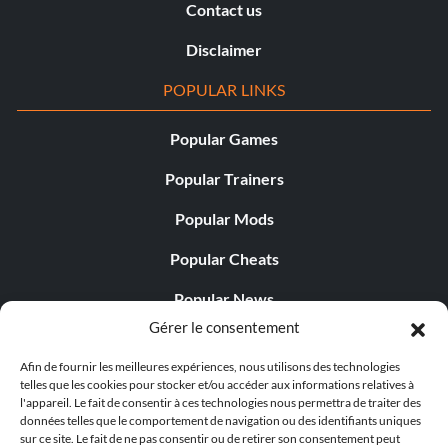
Contact us
Disclaimer
POPULAR LINKS
Popular Games
Popular Trainers
Popular Mods
Popular Cheats
Popular News
Gérer le consentement
Popular Editorials
Afin de fournir les meilleures expériences, nous utilisons des technologies
Popular Free Games
telles que les cookies pour stocker et/ou accéder aux informations relatives à
l'appareil. Le fait de consentir à ces technologies nous permettra de traiter des
LATEST UPDATES
données telles que le comportement de navigation ou des identifiants uniques
sur ce site. Le fait de ne pas consentir ou de retirer son consentement peut