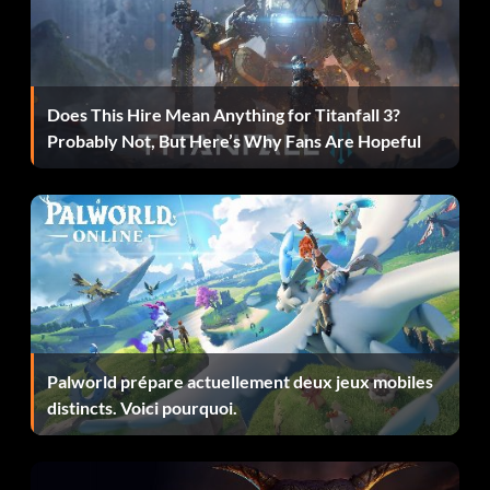
Entrez « manineedadate » comme code.
Does This Hire Mean Anything for Titanfall 3?
Skate as zombie:
Probably Not, But Here’s Why Fans Are Hopeful
Entrez le code « suckstobedead ».
Skate as anchorman:
Entrez « newshound » comme code.
Skate as twin:
Palworld prépare actuellement deux jeux mobiles
distincts. Voici pourquoi.
Entrez « badverybad » comme code.
Skate as big real estate agent: