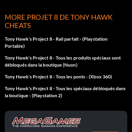
Enter notmono as a code. Jason Lee will be unlocked in Free
Skate mode.
MORE PROJET 8 DE TONY HAWK
CHEATS
Skate as Christian Hosoi:
Tony Hawk's Project 8 - Rail parfait - (Playstation
Saisissez « hohohosoi » comme code.
Portable)
Tony Hawk's Project 8 - Tous les produits spéciaux sont
Skate as Kevin Staab:
débloqués dans la boutique (Nuon)
Tony Hawk's Project 8 - Tous les ponts - (Xbox 360)
Entrez « mixitup » comme code.
Tony Hawk's Project 8 - Tous les spéciaux débloqués dans
la boutique - (Playstation 2)
Skate as Dad and Skater Jam Kid:
Entrez « strangefellows » comme code.
Skate as Photo Girl and Filmer: