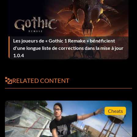
Entrez « shescaresme » comme code.
All specials unlocked in the shop:
Les joueurs de « Gothic 1 Remake » bénéficient
Enter yougotitall as a code to unlock. Note: This does not
d'une longue liste de corrections dans la mise à jour
include decks or pro tricks.
1.0.4
Almost all decks:
RELATED CONTENT
Entrez le code « needaride ». Tous les decks, à l'exception du
deck Inkblot et du deck Gamestop, seront débloqués et
gratuits.
Cheats
Inkblot deck: