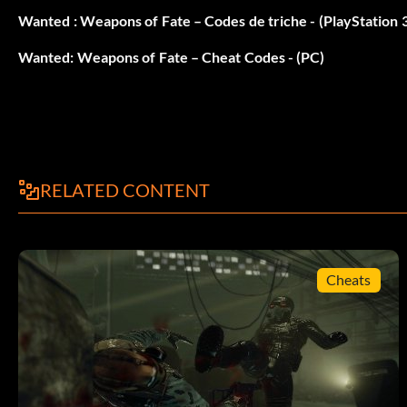
Terminer le mode « Headshot ».
Wanted : Weapons of Fate – Codes de triche - (PlayStation 
Wanted: Weapons of Fate – Cheat Codes - (PC)
Débloquer « Cauchemar » :
Terminez le mode « Combat rapproché ».
Débloquer Brummel :
RELATED CONTENT
Battez Brummel au cours de la partie.
Débloquez « The Immortal » :
Cheats
Battez l'Immortel au cours de la partie.
Débloquez le Spider original :