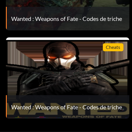
Battez le Spider original au cours de la partie.
Wanted : Weapons of Fate - Codes de triche
Découvrez le russe :
Battez le Russe pendant la partie.
Cheats
Débloquer le chef du SWAT :
Battez le chef du SWAT au cours de la partie.
Wanted : Weapons of Fate - Codes de triche