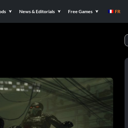
ods
News & Editorials
Free Games
FR