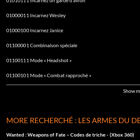
01010111 Incarnez un garde d'avion
01000011 Incarnez Wesley
01000100 Incarnez Janice
01100001 Combinaison spéciale
01100111 Mode « Headshot »
01100101 Mode « Combat rapproché »
01101101 Adrénaline à volonté
Show m
01000100 Scène coupée au montage
MORE RECHERCHÉ : LES ARMES DU D
Débloquer « Airplane Bodyguard » :
Wanted : Weapons of Fate – Codes de triche - (Xbox 360)