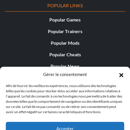
POPULAR LINKS
Popular Games
Popular Trainers
Popular Mods
Popular Cheats
Popular News
Gérer le consentement
Popular Editorials
Afin de fournir les meilleures expériences, nous utilisons des technologies
Popular Free Games
telles que les cookies pour stocker et/ou accéder aux informations relatives à
l'appareil. Le fait de consentir à ces technologies nous permettra de traiter des
LATEST UPDATES
données telles que le comportement de navigation ou des identifiants uniques
sur ce site. Le fait de ne pas consentir ou de retirer son consentement peut
avoir un effet négatif sur certaines caractéristiques et fonctions.
Does This Hire Mean Anything for Tit...
Accepter