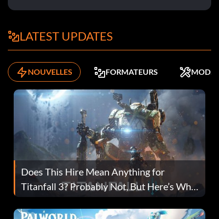
LATEST UPDATES
NOUVELLES
FORMATEURS
MODS
Does This Hire Mean Anything for
Titanfall 3? Probably Not, But Here’s Why
Fans Are Hopeful