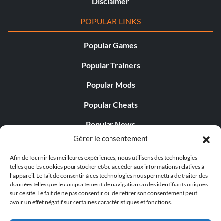
Disclaimer
POPULAR LINKS
Popular Games
Popular Trainers
Popular Mods
Popular Cheats
Popular News
Gérer le consentement
Popular Editorials
Afin de fournir les meilleures expériences, nous utilisons des technologies
Popular Free Games
telles que les cookies pour stocker et/ou accéder aux informations relatives à
l'appareil. Le fait de consentir à ces technologies nous permettra de traiter des
LATEST UPDATES
données telles que le comportement de navigation ou des identifiants uniques
sur ce site. Le fait de ne pas consentir ou de retirer son consentement peut
avoir un effet négatif sur certaines caractéristiques et fonctions.
Does This Hire Mean Anything for Tit...