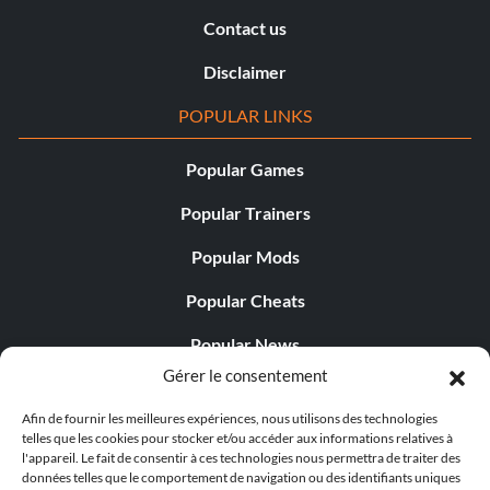
Contact us
Disclaimer
POPULAR LINKS
Popular Games
Popular Trainers
Popular Mods
Popular Cheats
Popular News
Gérer le consentement
Popular Editorials
Afin de fournir les meilleures expériences, nous utilisons des technologies
Popular Free Games
telles que les cookies pour stocker et/ou accéder aux informations relatives à
l'appareil. Le fait de consentir à ces technologies nous permettra de traiter des
LATEST UPDATES
données telles que le comportement de navigation ou des identifiants uniques