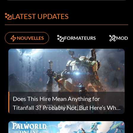
LATEST UPDATES
NOUVELLES
FORMATEURS
MODS
Does This Hire Mean Anything for
Titanfall 3? Probably Not, But Here’s Why
Fans Are Hopeful