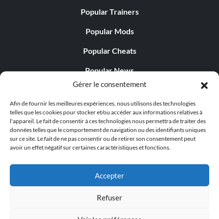
Popular Trainers
Popular Mods
Popular Cheats
Popular News
Gérer le consentement
Popular Editorials
Afin de fournir les meilleures expériences, nous utilisons des technologies
Popular Free Games
telles que les cookies pour stocker et/ou accéder aux informations relatives à
l'appareil. Le fait de consentir à ces technologies nous permettra de traiter des
LATEST UPDATES
données telles que le comportement de navigation ou des identifiants uniques
sur ce site. Le fait de ne pas consentir ou de retirer son consentement peut
avoir un effet négatif sur certaines caractéristiques et fonctions.
Does This Hire Mean Anything for Tit...
Accepter
Refuser
© 1998 - 2026 MegaGames.com All rights reserved