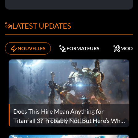
LATEST UPDATES
NOUVELLES
FORMATEURS
MODS
Does This Hire Mean Anything for
Titanfall 3? Probably Not, But Here’s Why
Fans Are Hopeful