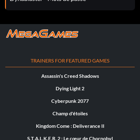
TRAINERS FOR FEATURED GAMES
Assassin's Creed Shadows
Dying Light 2
Cyberpunk 2077
Champ d'étoiles
Kingdom Come : Deliverance II
S.T.A.L.K.E.R. 2 : Le cœur de Chornobyl