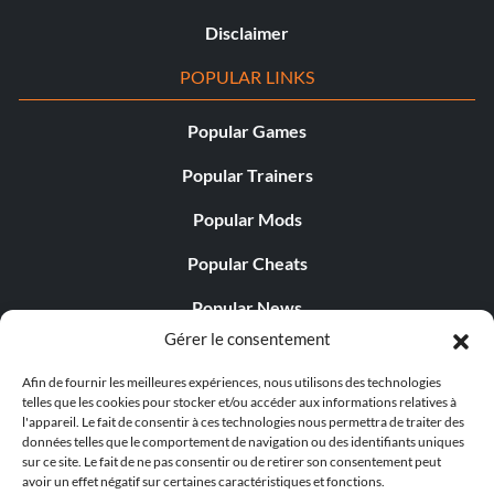
Disclaimer
POPULAR LINKS
Popular Games
Popular Trainers
Popular Mods
Popular Cheats
Popular News
Gérer le consentement
Popular Editorials
Afin de fournir les meilleures expériences, nous utilisons des technologies
Popular Free Games
telles que les cookies pour stocker et/ou accéder aux informations relatives à
l'appareil. Le fait de consentir à ces technologies nous permettra de traiter des
LATEST UPDATES
données telles que le comportement de navigation ou des identifiants uniques
sur ce site. Le fait de ne pas consentir ou de retirer son consentement peut
avoir un effet négatif sur certaines caractéristiques et fonctions.