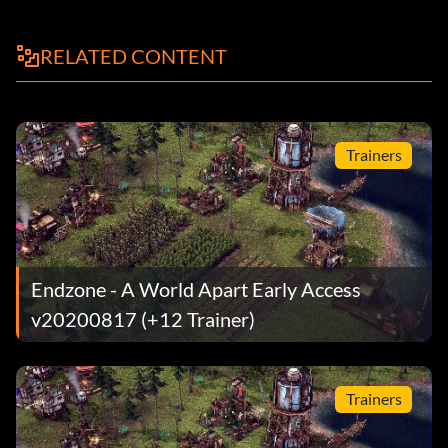
RELATED CONTENT
Trainers
Endzone - A World Apart Early Access
v20200817 (+12 Trainer)
Trainers