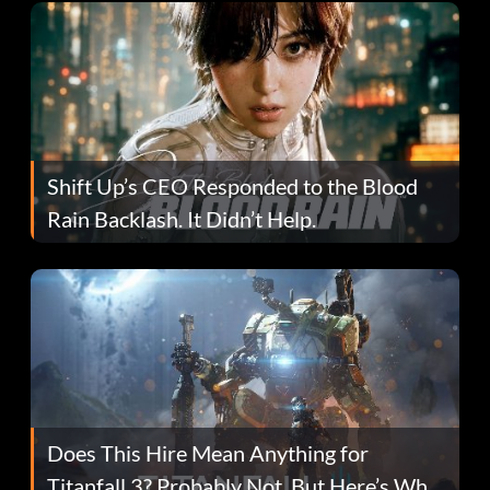
Shift Up’s CEO Responded to the Blood
Rain Backlash. It Didn’t Help.
Does This Hire Mean Anything for
Titanfall 3? Probably Not, But Here’s Why