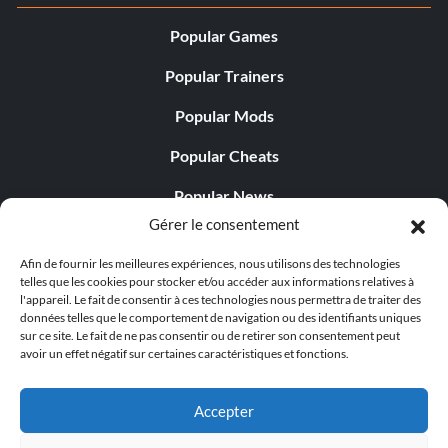
Popular Games
Popular Trainers
Popular Mods
Popular Cheats
Popular News
Gérer le consentement
Popular Editorials
Afin de fournir les meilleures expériences, nous utilisons des technologies
Popular Free Games
telles que les cookies pour stocker et/ou accéder aux informations relatives à
l'appareil. Le fait de consentir à ces technologies nous permettra de traiter des
LATEST UPDATES
données telles que le comportement de navigation ou des identifiants uniques
sur ce site. Le fait de ne pas consentir ou de retirer son consentement peut
avoir un effet négatif sur certaines caractéristiques et fonctions.
Does This Hire Mean Anything for Tit...
Accepter