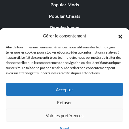
Popular Mods
Popular Cheats
Popular News
Gérer le consentement
Popular Editorials
Afin de fournir les meilleures expériences, nous utilisons des technologies
Popular Free Games
telles que les cookies pour stocker et/ou accéder aux informations relatives à
l'appareil. Le fait de consentir à ces technologies nous permettra de traiter des
LATEST UPDATES
données telles que le comportement de navigation ou des identifiants uniques
sur ce site. Le fait de ne pas consentir ou de retirer son consentement peut
avoir un effet négatif sur certaines caractéristiques et fonctions.
Palworld propose désormais deux versions mobiles
distinctes...
Accepter
Refuser
Voir les préférences
© 1998 - 2026 MegaGames.com All rights reserved
Privacy Policy
Terms of Service
Manage Cookie
{titre}