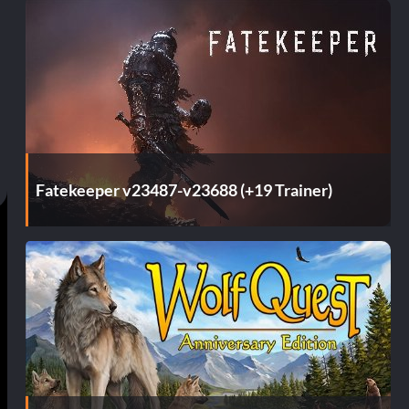
Fatekeeper v23487-v23688 (+19 Trainer)