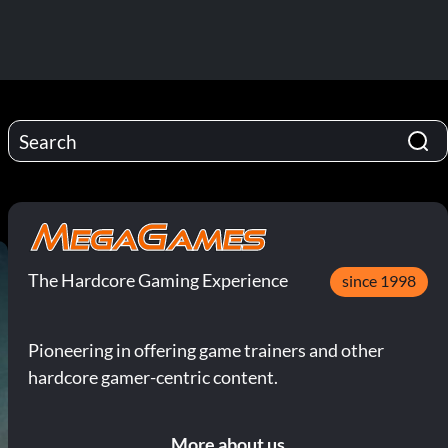
The Hardcore Gaming Experience
since 1998
Pioneering in offering game trainers and other
hardcore gamer-centric content.
More about us