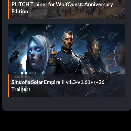
PLITCH Trainer for WolfQuest: Anniversary
Edition
Sins of a Solar Empire II v1.3-v1.61+ (+26
Trainer)