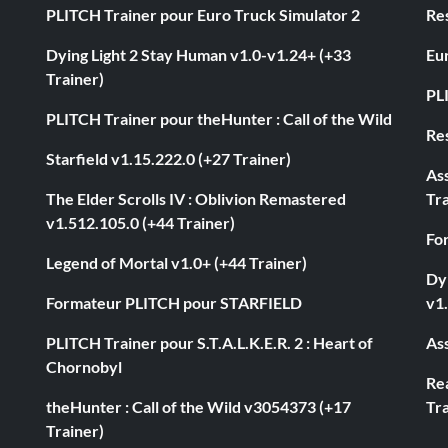
PLITCH Trainer pour Euro Truck Simulator 2
Res
Dying Light 2 Stay Human v1.0-v1.24+ (+33
Eur
Trainer)
PL
PLITCH Trainer pour theHunter : Call of the Wild
Res
Starfield v1.15.222.0 (+27 Trainer)
As
The Elder Scrolls IV : Oblivion Remastered
Tra
v1.512.105.0 (+44 Trainer)
Fo
Legend of Mortal v1.0+ (+44 Trainer)
Dyi
Formateur PLITCH pour STARFIELD
v1.
PLITCH Trainer pour S.T.A.L.K.E.R. 2 : Heart of
Ass
Chornobyl
Rea
theHunter : Call of the Wild v3054373 (+17
Tra
Trainer)