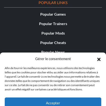
POPULAR LINKS
Popular Games
Popular Trainers
Popular Mods
Popular Cheats
Popular News
Gérer le consentement
Popular Editorials
Afin de fournir les meilleures expériences, nous utilisons des technologies
Popular Free Games
telles que les cookies pour stocker et/ou accéder aux informations relatives à
l'appareil. Le fait de consentir à ces technologies nous permettra de traiter des
LATEST UPDATES
données telles que le comportement de navigation ou des identifiants uniques
sur ce site. Le fait de ne pas consentir ou de retirer son consentement peut
avoir un effet négatif sur certaines caractéristiques et fonctions.
Does This Hire Mean Anything for Tit...
Accepter