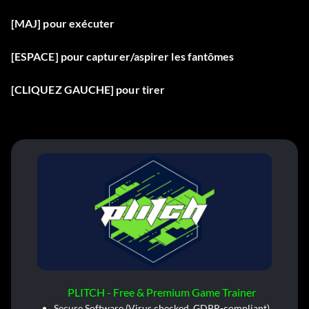
[MAJ] pour exécuter
[ESPACE] pour capturer/aspirer les fantômes
[CLIQUEZ GAUCHE] pour tirer
PLITCH - Free & Premium Game Trainer
Secure Software (Virus checked, GDPR-compliant)