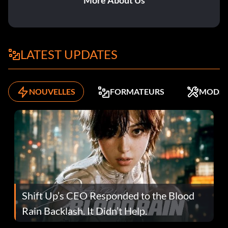
More About Us
LATEST UPDATES
NOUVELLES
FORMATEURS
MODS
Shift Up’s CEO Responded to the Blood
Rain Backlash. It Didn’t Help.