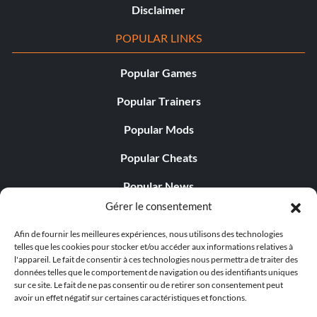
Disclaimer
POPULAR LINKS
Popular Games
Popular Trainers
Popular Mods
Popular Cheats
Popular News
Gérer le consentement
Popular Editorials
Afin de fournir les meilleures expériences, nous utilisons des technologies
Popular Free Games
telles que les cookies pour stocker et/ou accéder aux informations relatives à
l'appareil. Le fait de consentir à ces technologies nous permettra de traiter des
LATEST UPDATES
données telles que le comportement de navigation ou des identifiants uniques
sur ce site. Le fait de ne pas consentir ou de retirer son consentement peut
avoir un effet négatif sur certaines caractéristiques et fonctions.
Does This Hire Mean Anything for Tit...