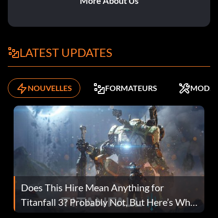
More About Us
LATEST UPDATES
NOUVELLES
FORMATEURS
MODS
Does This Hire Mean Anything for
Titanfall 3? Probably Not, But Here’s Why
Fans Are Hopeful