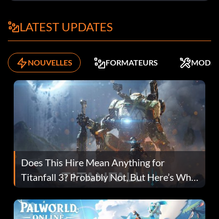
LATEST UPDATES
NOUVELLES
FORMATEURS
MODS
Does This Hire Mean Anything for
Titanfall 3? Probably Not, But Here’s Why
Fans Are Hopeful