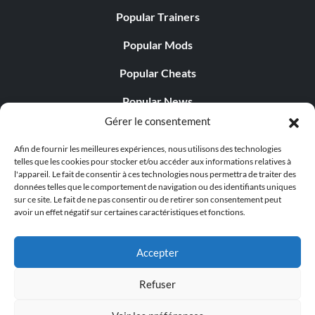
Popular Trainers
Popular Mods
Popular Cheats
Popular News
Gérer le consentement
Popular Editorials
Afin de fournir les meilleures expériences, nous utilisons des technologies
Popular Free Games
telles que les cookies pour stocker et/ou accéder aux informations relatives à
l'appareil. Le fait de consentir à ces technologies nous permettra de traiter des
LATEST UPDATES
données telles que le comportement de navigation ou des identifiants uniques
sur ce site. Le fait de ne pas consentir ou de retirer son consentement peut
avoir un effet négatif sur certaines caractéristiques et fonctions.
Does This Hire Mean Anything for Tit...
Accepter
Refuser
© 1998 - 2026 MegaGames.com All rights reserved