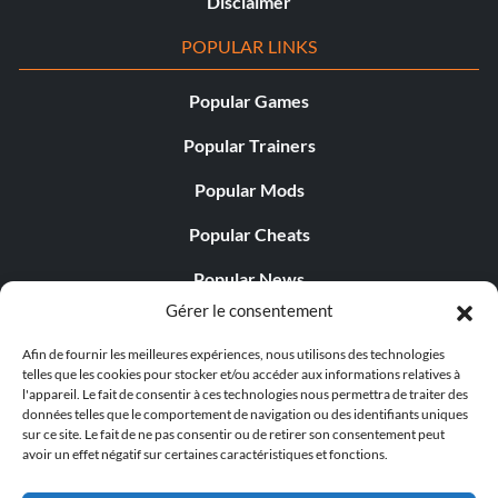
Disclaimer
POPULAR LINKS
Popular Games
Popular Trainers
Popular Mods
Popular Cheats
Popular News
Gérer le consentement
Popular Editorials
Afin de fournir les meilleures expériences, nous utilisons des technologies
Popular Free Games
telles que les cookies pour stocker et/ou accéder aux informations relatives à
l'appareil. Le fait de consentir à ces technologies nous permettra de traiter des
LATEST UPDATES
données telles que le comportement de navigation ou des identifiants uniques
sur ce site. Le fait de ne pas consentir ou de retirer son consentement peut
avoir un effet négatif sur certaines caractéristiques et fonctions.
Gothic 1 Remake Players Get a Long L...