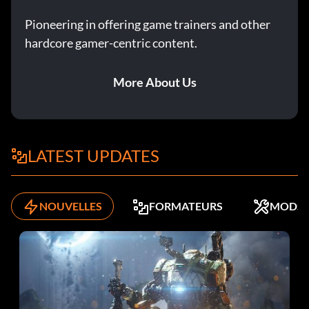
Pioneering in offering game trainers and other
hardcore gamer-centric content.
More About Us
LATEST UPDATES
NOUVELLES
FORMATEURS
MODS