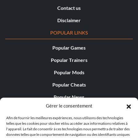
Contact us
Disclaimer
POPULAR LINKS
Popular Games
Popular Trainers
Popular Mods
Popular Cheats
Popular News
Gérer le consentement
Popular Editorials
Afin de fournir les meilleures expériences, nous utilisons des technologies
Popular Free Games
telles que les cookies pour stocker et/ou accéder aux informations relatives à
l'appareil. Le fait de consentir à ces technologies nous permettra de traiter des
LATEST UPDATES
données telles que le comportement de navigation ou des identifiants uniques