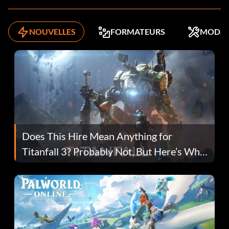
NOUVELLES
FORMATEURS
MODS
Does This Hire Mean Anything for
Titanfall 3? Probably Not, But Here’s Why
Fans Are Hopeful