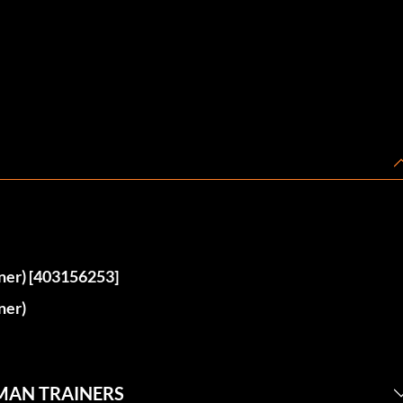
iner) [403156253]
ner)
SMAN TRAINERS