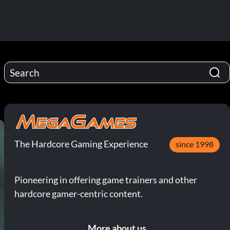
The Hardcore Gaming Experience
since 1998
Pioneering in offering game trainers and other
hardcore gamer-centric content.
More about us