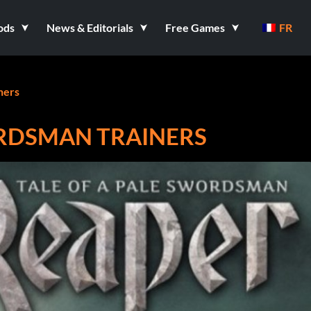
ods
News & Editorials
Free Games
FR
ners
ORDSMAN TRAINERS