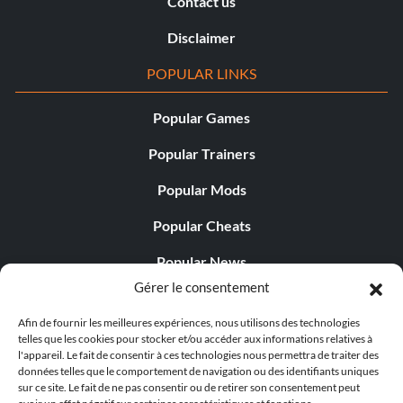
Contact us
Disclaimer
POPULAR LINKS
Popular Games
Popular Trainers
Popular Mods
Popular Cheats
Popular News
Gérer le consentement
Popular Editorials
Afin de fournir les meilleures expériences, nous utilisons des technologies
Popular Free Games
telles que les cookies pour stocker et/ou accéder aux informations relatives à
l'appareil. Le fait de consentir à ces technologies nous permettra de traiter des
LATEST UPDATES
données telles que le comportement de navigation ou des identifiants uniques
sur ce site. Le fait de ne pas consentir ou de retirer son consentement peut