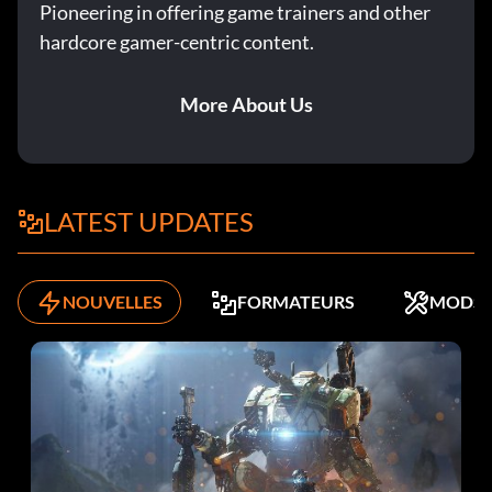
Pioneering in offering game trainers and other
hardcore gamer-centric content.
More About Us
LATEST UPDATES
NOUVELLES
FORMATEURS
MODS