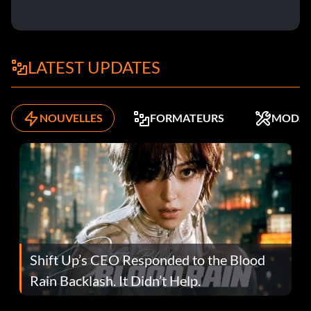
LATEST UPDATES
NOUVELLES
FORMATEURS
MODS
Shift Up’s CEO Responded to the Blood
Rain Backlash. It Didn’t Help.