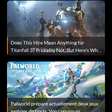
Does This Hire Mean Anything for
Titanfall 3? Probably Not, But Here’s Why
Fans Are Hopeful
Palworld prépare actuellement deux jeux
mobiles distincts. Voici pourquoi.