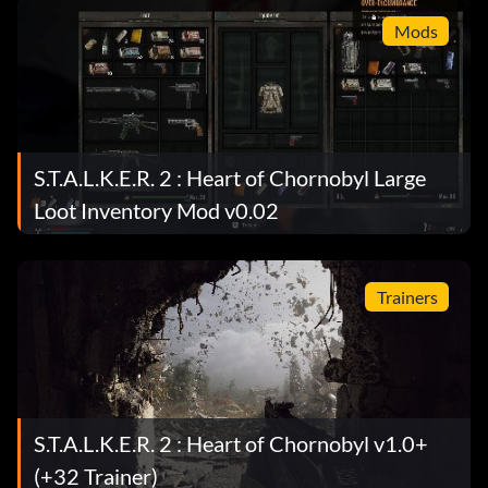
Mods
S.T.A.L.K.E.R. 2 : Heart of Chornobyl Large
Loot Inventory Mod v0.02
Trainers
S.T.A.L.K.E.R. 2 : Heart of Chornobyl v1.0+
(+32 Trainer)