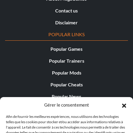
Contact us
Disclaimer
POPULAR LINKS
Popular Games
Popular Trainers
Popular Mods
Popular Cheats
Popular News
Gérer le consentement
Popular Editorials
Afin de fournir les meilleures expériences, nous utilisons des technologies
Popular Free Games
telles que les cookies pour stocker et/ou accéder aux informations relatives à
l'appareil. Le fait de consentir à ces technologies nous permettra de traiter des
LATEST UPDATES
données telles que le comportement de navigation ou des identifiants uniques