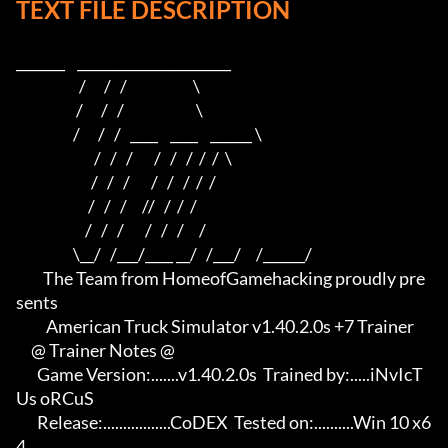
TEXT FILE DESCRIPTION
_______    ______________________    

                     /      /   /                      \   

                    /      /   /                        \  

                   /      /   /   ____    ____    ______ \ 

                          /   /   /       /   /   /  /  /  \

                         /   /   /       /   /   /  /  /

                        /   /   /     //   /  /  /

                       /   /   /       /   /   /     /

                   \__/   /___/____ __/   /___/     /______/

         The Team from HomeofGamehacking proudly pre
sents

          American Truck Simulator v1.40.2.0s +7 Trainer

     @ Trainer Notes @

       Game Version:.......v1.40.2.0s  Trained by:.....iNvIcT
Us oRCuS

       Release:.................CoDEX  Tested on:..........Win 10 x6
4
