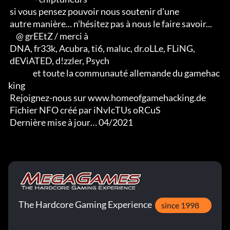
 si vous pensez pouvoir nous soutenir d'une 

 autre manière... n'hésitez pas à nous le faire savoir...

     @ grEEtZ / merci à

 DNA, fr33k, Acubra, ti6, maluc, dr.oLLe, FLiNG, 

 dEViATED, d!zzler, Psych                    

                et toute la communauté allemande du gamehac
king

 Rejoignez-nous sur www.homeofgamehacking.de

 Fichier NFO créé par iNvIcTUs oRCuS

 Dernière mise à jour… 04/2021
The Hardcore Gaming Experience
since 1998