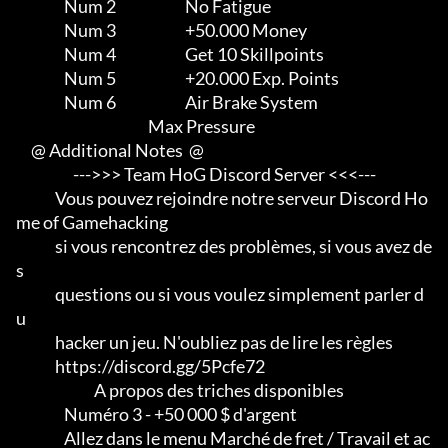
                Num 2                       No Fatigue

                Num 3                       +50.000 Money

                Num 4                       Get 10 Skillpoints

                Num 5                       +20.000 Exp. Points

                Num 6                       Air Brake System         

                                            Max Pressure

     @ Additional Notes  @

                   --->>> Team HoG Discord Server <<<---

             Vous pouvez rejoindre notre serveur Discord Ho
me of Gamehacking

             si vous rencontrez des problèmes, si vous avez de
s

             questions ou si vous voulez simplement parler d
u

             hacker un jeu. N'oubliez pas de lire les règles

             https://discord.gg/5Pcfe72

                          A propos des triches disponibles

                Numéro 3 - +50 000 $ d'argent

                Allez dans le menu Marché de fret / Travail et ac