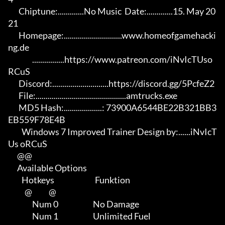
       Chiptune:.............No Music  Date:.............15. May 20
21

       Homepage:.............................www.homeofgamehacki
ng.de 

                ................https://www.patreon.com/iNvIcTUso
RCuS 

       Discord:............................https://discord.gg/5PcfeZ2

       File:.............................................amtrucks.exe 

       MD5 Hash:...................: 73900A6544BE22B321BB3
EB559F78E4B

         Windows 7 Improved Trainer Design by:......iNvIcT
Us oRCuS

      @@

      Available Options

         Hotkeys                           Funktion    

           @           @

                Num 0                       No Damage

                Num 1                       Unlimited Fuel
